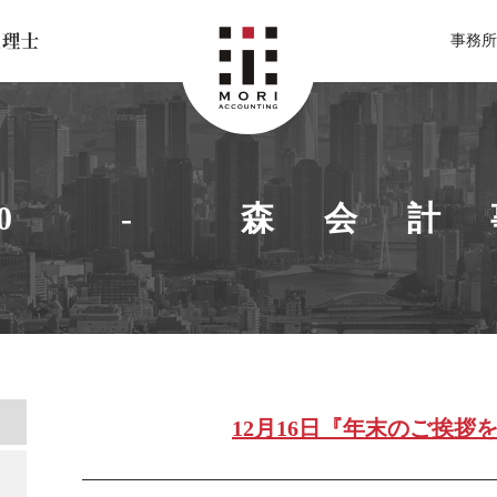
北関東 足利市の公認会計士・税理士事務所 森会計事務所
事務所
20 - 森会
12月16日『年末のご挨拶