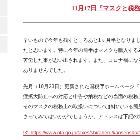
11月17日『マスクと税
早いもので今年も残すところあと1ヶ月半となりま
たと思います。特に今年の前半はマスクを購入する
苦労した事が思い出されます。また、コロナ禍にな
ありませんでした。
先月（10月23日）更新された国税庁ホームページ
症拡大防止への対応と申告や納税などの当面の税務
そのマスクの税務上の取扱いについて触れている箇
さってみてはいかがでしょうか。アドレスは下記の
https://www.nta.go.jp/taxes/shiraberu/kansensho/f