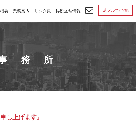
メルマガ登録
概要
業務案内
リンク集
お役立ち情報
計事務所
を申し上げます』