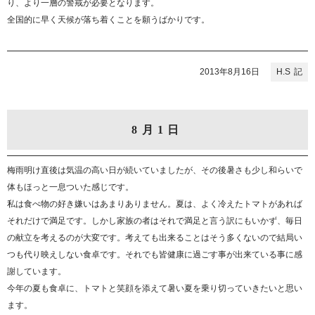
り、より一層の警戒が必要となります。
全国的に早く天候が落ち着くことを願うばかりです。
2013年8月16日
H.S
8月1日
梅雨明け直後は気温の高い日が続いていましたが、その後暑さも少し和らいで
体もほっと一息ついた感じです。
私は食べ物の好き嫌いはあまりありません。夏は、よく冷えたトマトがあれば
それだけで満足です。しかし家族の者はそれで満足と言う訳にもいかず、毎日
の献立を考えるのが大変です。考えても出来ることはそう多くないので結局い
つも代り映えしない食卓です。それでも皆健康に過ごす事が出来ている事に感
謝しています。
今年の夏も食卓に、トマトと笑顔を添えて暑い夏を乗り切っていきたいと思い
ます。