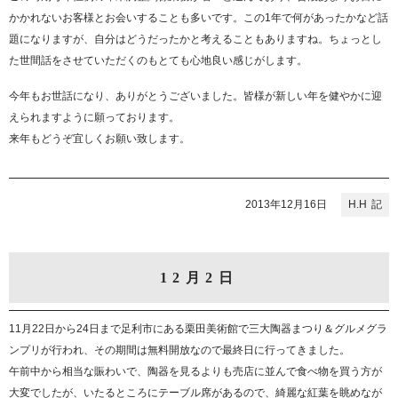
かかれないお客様とお会いすることも多いです。この1年で何があったかなど話
題になりますが、自分はどうだったかと考えることもありますね。ちょっとし
た世間話をさせていただくのもとても心地良い感じがします。
今年もお世話になり、ありがとうございました。皆様が新しい年を健やかに迎
えられますように願っております。
来年もどうぞ宜しくお願い致します。
2013年12月16日
H.H
12月2日
11月22日から24日まで足利市にある栗田美術館で三大陶器まつり＆グルメグラ
ンプリが行われ、その期間は無料開放なので最終日に行ってきました。
午前中から相当な賑わいで、陶器を見るよりも売店に並んで食べ物を買う方が
大変でしたが、いたるところにテーブル席があるので、綺麗な紅葉を眺めなが