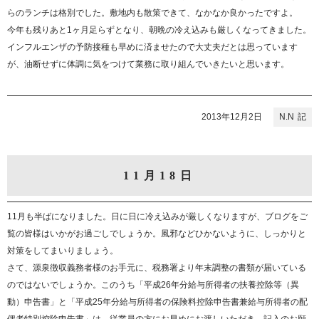
らのランチは格別でした。敷地内も散策できて、なかなか良かったですよ。
今年も残りあと1ヶ月足らずとなり、朝晩の冷え込みも厳しくなってきました。
インフルエンザの予防接種も早めに済ませたので大丈夫だとは思っています
が、油断せずに体調に気をつけて業務に取り組んでいきたいと思います。
2013年12月2日
N.N
11月18日
11月も半ばになりました。日に日に冷え込みが厳しくなりますが、ブログをご
覧の皆様はいかがお過ごしでしょうか。風邪などひかないように、しっかりと
対策をしてまいりましょう。
さて、源泉徴収義務者様のお手元に、税務署より年末調整の書類が届いている
のではないでしょうか。このうち「平成26年分給与所得者の扶養控除等（異
動）申告書」と「平成25年分給与所得者の保険料控除申告書兼給与所得者の配