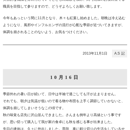
職員を目指して参りますので、どうぞよろしくお願い致します。
今年もあっという間に11月となり、木々も紅葉し始めました。朝晩は冷え込む
ようになり、風邪やインフルエンザの流行が心配な季節が近づいてきますが、
体調を崩されることのないよう、お気をつけください。
2013年11月1日
A.S
10月16日
季節外れの暑い日が続いて、日中は半袖で過ごしても汗が止まりません。
それでも、朝夕は気温が低いので着る物や布団を上手く調節していかないと、
体調を崩してしまいそうなこの頃です。
秋の味覚も店先に沢山並んできました。さんまも例年より高値という事です
が、思い切って購入して我が家の食卓にも秋を感じる事が出来ました。
先日の連休は、久々に外出しました。普段、車に頼り切りの生活をしているせ