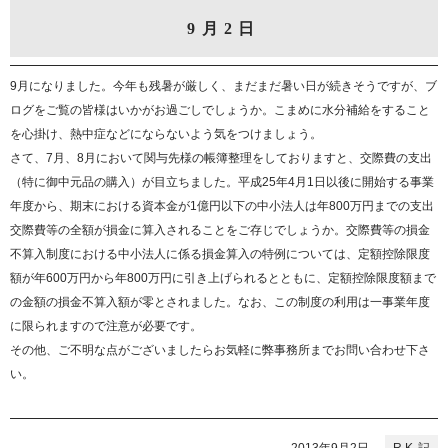
9月2日
9月になりました。今年も残暑が厳しく、まだまだ暑い日が続きそうですが、ブ
ログをご覧の皆様はいかがお過ごしでしょうか。こまめに水分補給をすること
を心掛け、熱中症などにならないよう気をつけましょう。
さて、7月、8月において関与先様の帳簿整理をしておりますと、交際費の支出
（特に御中元品の購入）が目立ちました。平成25年4月1日以後に開始する事業
年度から、期末における資本金が1億円以下の中小法人は年800万円までの支出
交際費等の全額が損金に算入されることをご存じでしょうか。交際費等の損金
不算入制度における中小法人に係る損金算入の特例については、定額控除限度
額が年600万円から年800万円に引き上げられるとともに、定額控除限度額まで
の金額の損金不算入額が零とされました。なお、この制度の利用は一事業年度
に限られますので注意が必要です。
その他、ご不明な点がございましたらお気軽に弊事務所までお問い合わせ下さ
い。