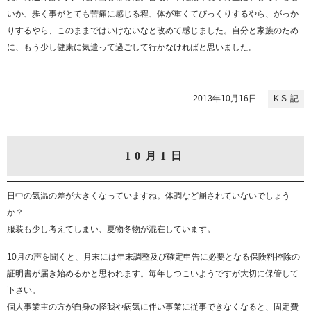
いか、歩く事がとても苦痛に感じる程、体が重くてびっくりするやら、がっか
りするやら、このままではいけないなと改めて感じました。自分と家族のため
に、もう少し健康に気遣って過ごして行かなければと思いました。
2013年10月16日
K.S
10月1日
日中の気温の差が大きくなっていますね。体調など崩されていないでしょう
か？
服装も少し考えてしまい、夏物冬物が混在しています。
10月の声を聞くと、月末には年末調整及び確定申告に必要となる保険料控除の
証明書が届き始めるかと思われます。毎年しつこいようですが大切に保管して
下さい。
個人事業主の方が自身の怪我や病気に伴い事業に従事できなくなると、固定費