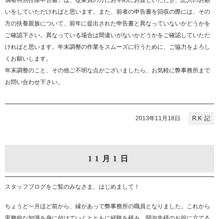
偶者特別控除申告書」は、従業員の方にお早めにお渡しいただき、記入のお願
いをしていただければと思います。また、前者の申告書を回収の際には、その
方の扶養親族について、前年に提出された申告書と異なっていないかどうかを
ご確認下さい。異なっている場合は間違いがないかどうかをご確認していただ
ければと思います。年末調整の作業をスムーズに行うために、ご協力をよろし
くお願いします。
年末調整のこと、その他ご不明な点がございましたら、お気軽に弊事務所まで
お問い合わせ下さい。
2013年11月18日
R.K
11月1日
スタッフブログをご覧のみなさま、はじめまして！
ちょうど一月ほど前から、縁があって弊事務所の職員となりました。これから
実務的な知識を身に付けていくとともに経験を積み、関与先様のお役に立てる