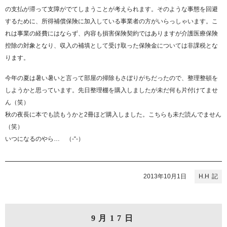
の支払が滞って支障がでてしまうことが考えられます。そのような事態を回避
するために、所得補償保険に加入している事業者の方がいらっしゃいます。こ
れは事業の経費にはならず、内容も損害保険契約ではありますが介護医療保険
控除の対象となり、収入の補填として受け取った保険金については非課税とな
ります。
今年の夏は暑い暑いと言って部屋の掃除もさぼりがちだったので、整理整頓を
しようかと思っています。先日整理棚を購入しましたが未だ何も片付けてませ
ん（笑）
秋の夜長に本でも読もうかと2冊ほど購入しました。こちらも未だ読んでません
（笑）
いつになるのやら… （-“-）
2013年10月1日
H.H
9月17日