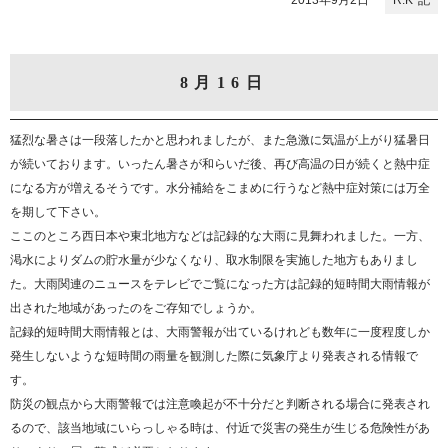
2013年9月2日
R.K
8月16日
猛烈な暑さは一段落したかと思われましたが、また急激に気温が上がり猛暑日
が続いております。いったん暑さが和らいだ後、再び高温の日が続くと熱中症
になる方が増えるそうです。水分補給をこまめに行うなど熱中症対策には万全
を期して下さい。
ここのところ西日本や東北地方などは記録的な大雨に見舞われました。一方、
渇水によりダムの貯水量が少なくなり、取水制限を実施した地方もありまし
た。大雨関連のニュースをテレビでご覧になった方は記録的短時間大雨情報が
出された地域があったのをご存知でしょうか。
記録的短時間大雨情報とは、大雨警報が出ているけれども数年に一度程度しか
発生しないような短時間の雨量を観測した際に気象庁より発表される情報で
す。
防災の観点から大雨警報では注意喚起が不十分だと判断される場合に発表され
るので、該当地域にいらっしゃる時は、付近で災害の発生が生じる危険性があ