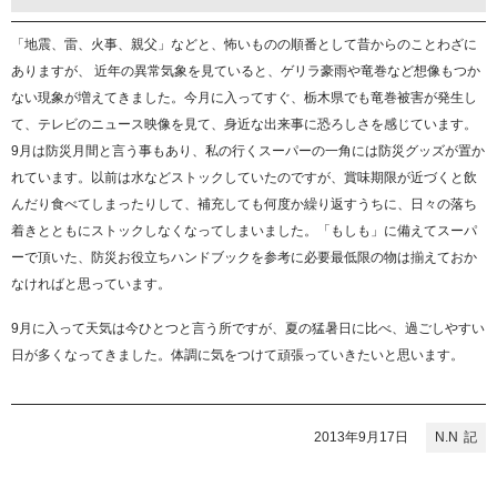
「地震、雷、火事、親父」などと、怖いものの順番として昔からのことわざに
ありますが、 近年の異常気象を見ていると、ゲリラ豪雨や竜巻など想像もつか
ない現象が増えてきました。今月に入ってすぐ、栃木県でも竜巻被害が発生し
て、テレビのニュース映像を見て、身近な出来事に恐ろしさを感じています。
9月は防災月間と言う事もあり、私の行くスーパーの一角には防災グッズが置か
れています。以前は水などストックしていたのですが、賞味期限が近づくと飲
んだり食べてしまったりして、補充しても何度か繰り返すうちに、日々の落ち
着きとともにストックしなくなってしまいました。「もしも」に備えてスーパ
ーで頂いた、防災お役立ちハンドブックを参考に必要最低限の物は揃えておか
なければと思っています。
9月に入って天気は今ひとつと言う所ですが、夏の猛暑日に比べ、過ごしやすい
日が多くなってきました。体調に気をつけて頑張っていきたいと思います。
2013年9月17日
N.N