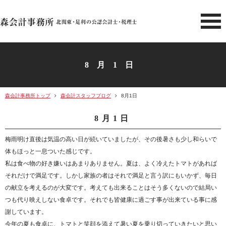
北関東 足利市の公認会計士・
8月1日
森会計事務所トップ
森会計スタッフブログ
8月1日
8月1日
梅雨明け直後は気温の高い日が続いていましたが、その後暑さも少し和らいで
体もほっと一息ついた感じです。
私は食べ物の好き嫌いはあまりありません。夏は、よく冷えたトマトがあれば
それだけで満足です。しかし家族の者はそれで満足と言う訳にもいかず、毎日
の献立を考えるのが大変です。考えても出来ることはそう多くないので結局い
つも代り映えしない食卓です。それでも皆健康に過ごす事が出来ている事に感
謝しています。
今年の夏も食卓に、トマトと笑顔を添えて暑い夏を乗り切っていきたいと思い