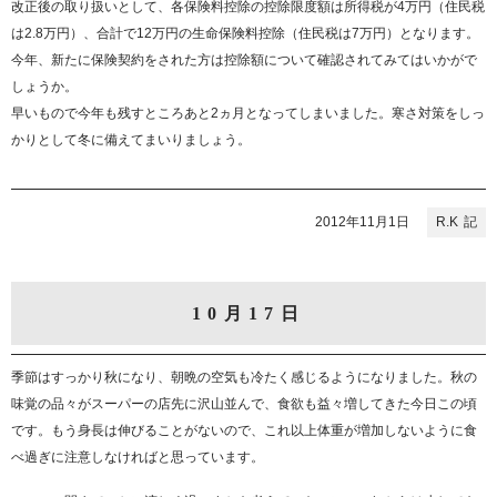
改正後の取り扱いとして、各保険料控除の控除限度額は所得税が4万円（住民税
は2.8万円）、合計で12万円の生命保険料控除（住民税は7万円）となります。
今年、新たに保険契約をされた方は控除額について確認されてみてはいかがで
しょうか。
早いもので今年も残すところあと2ヵ月となってしまいました。寒さ対策をしっ
かりとして冬に備えてまいりましょう。
2012年11月1日
R.K
10月17日
季節はすっかり秋になり、朝晩の空気も冷たく感じるようになりました。秋の
味覚の品々がスーパーの店先に沢山並んで、食欲も益々増してきた今日この頃
です。もう身長は伸びることがないので、これ以上体重が増加しないように食
べ過ぎに注意しなければと思っています。