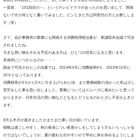
前回が100回目だったので、当たり前ですが今回が101回目となりました。
一昔前、「101回目の～」というテレビドラマがあったのを思い出して、関係
ないですが何となく書いてみました。ピンときた方は同世代の方とお察ししま
す（笑）
さて、会計事務所の業務にも関係する消費税増税法案が、衆議院本会議で可決
されましたね。
大きな買い物をされる予定のある方は、ひとつの目安になると思います。
具体的にいつからなのか・・・
国会で可決されたこの法案では、2014年4月に消費税率8％、2015年10月に
10％となっております。
消費税率が3％から5％に引き上げられた頃、まだ業務経験の浅かった私は少し
苦労をした事を思い出しました。業務についてはスムーズに進めたいと思って
おりますが、日常生活の買い物などとなるとどうなるのかと少し不安がよぎり
ます。
9月も半月が過ぎましたがまだまだ暑い日が続いています。
朝晩は過ごしやすく、秋の夜長につい夜更かしをしてしまう方もいらっしゃる
のではないでしょうか。夏の疲れも出やすいので早めに体を休めるようにしま