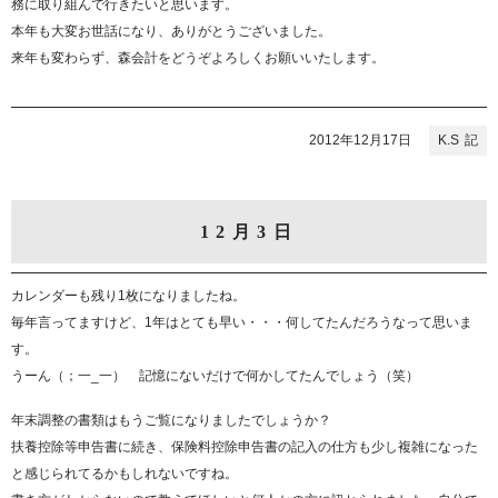
務に取り組んで行きたいと思います。
本年も大変お世話になり、ありがとうございました。
来年も変わらず、森会計をどうぞよろしくお願いいたします。
2012年12月17日
K.S
12月3日
カレンダーも残り1枚になりましたね。
毎年言ってますけど、1年はとても早い・・・何してたんだろうなって思いま
す。
うーん（；一_一） 記憶にないだけで何かしてたんでしょう（笑）
年末調整の書類はもうご覧になりましたでしょうか？
扶養控除等申告書に続き、保険料控除申告書の記入の仕方も少し複雑になった
と感じられてるかもしれないですね。