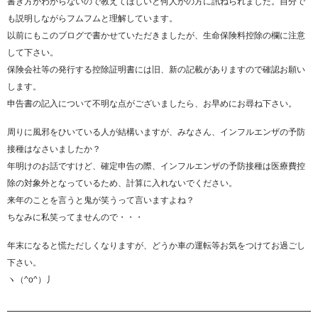
書き方がわからないので教えてほしいと何人かの方に訊ねられました。自分で
も説明しながらフムフムと理解しています。
以前にもこのブログで書かせていただきましたが、生命保険料控除の欄に注意
して下さい。
保険会社等の発行する控除証明書には旧、新の記載がありますので確認お願い
します。
申告書の記入について不明な点がございましたら、お早めにお尋ね下さい。
周りに風邪をひいている人が結構いますが、みなさん、インフルエンザの予防
接種はなさいましたか？
年明けのお話ですけど、確定申告の際、インフルエンザの予防接種は医療費控
除の対象外となっているため、計算に入れないでください。
来年のことを言うと鬼が笑うって言いますよね？
ちなみに私笑ってませんので・・・
年末になると慌ただしくなりますが、どうか車の運転等お気をつけてお過ごし
下さい。
ヽ（^o^）丿