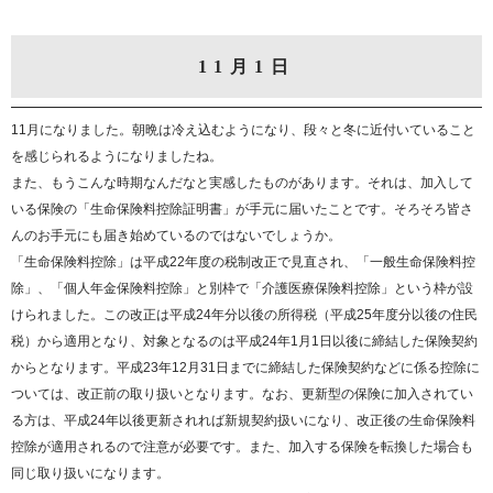
11月1日
11月になりました。朝晩は冷え込むようになり、段々と冬に近付いていること
を感じられるようになりましたね。
また、もうこんな時期なんだなと実感したものがあります。それは、加入して
いる保険の「生命保険料控除証明書」が手元に届いたことです。そろそろ皆さ
んのお手元にも届き始めているのではないでしょうか。
「生命保険料控除」は平成22年度の税制改正で見直され、「一般生命保険料控
除」、「個人年金保険料控除」と別枠で「介護医療保険料控除」という枠が設
けられました。この改正は平成24年分以後の所得税（平成25年度分以後の住民
税）から適用となり、対象となるのは平成24年1月1日以後に締結した保険契約
からとなります。平成23年12月31日までに締結した保険契約などに係る控除に
ついては、改正前の取り扱いとなります。なお、更新型の保険に加入されてい
る方は、平成24年以後更新されれば新規契約扱いになり、改正後の生命保険料
控除が適用されるので注意が必要です。また、加入する保険を転換した場合も
同じ取り扱いになります。