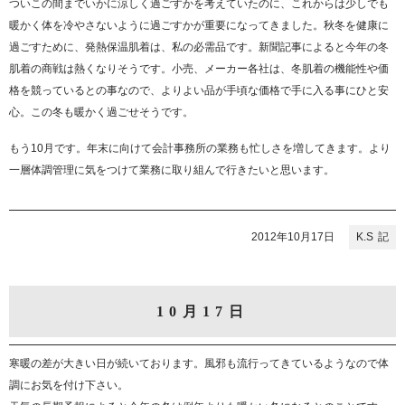
ついこの間までいかに涼しく過ごすかを考えていたのに、これからは少しでも
暖かく体を冷やさないように過ごすかが重要になってきました。秋冬を健康に
過ごすために、発熱保温肌着は、私の必需品です。新聞記事によると今年の冬
肌着の商戦は熱くなりそうです。小売、メーカー各社は、冬肌着の機能性や価
格を競っているとの事なので、よりよい品が手頃な価格で手に入る事にひと安
心。この冬も暖かく過ごせそうです。
もう10月です。年末に向けて会計事務所の業務も忙しさを増してきます。より
一層体調管理に気をつけて業務に取り組んで行きたいと思います。
2012年10月17日
K.S
10月17日
寒暖の差が大きい日が続いております。風邪も流行ってきているようなので体
調にお気を付け下さい。