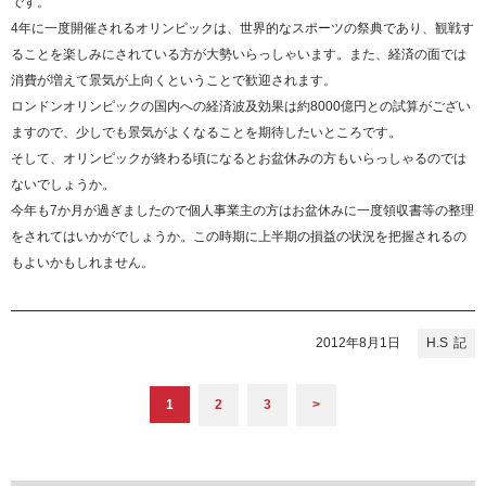
です。
4年に一度開催されるオリンピックは、世界的なスポーツの祭典であり、観戦す
ることを楽しみにされている方が大勢いらっしゃいます。また、経済の面では
消費が増えて景気が上向くということで歓迎されます。
ロンドンオリンピックの国内への経済波及効果は約8000億円との試算がござい
ますので、少しでも景気がよくなることを期待したいところです。
そして、オリンピックが終わる頃になるとお盆休みの方もいらっしゃるのでは
ないでしょうか。
今年も7か月が過ぎましたので個人事業主の方はお盆休みに一度領収書等の整理
をされてはいかがでしょうか。この時期に上半期の損益の状況を把握されるの
もよいかもしれません。
2012年8月1日
H.S
1
2
3
>