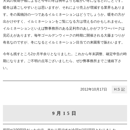
天気の長期予報によると今年の冬は例年よりも暖かい冬になるとのことです。
暖冬は過ごしやすいとは思いますが、それにより売上が増減する業界もありま
す。冬の風物詩の一つであるイルミネーションはどうでしょうか。暖冬の方が
出かけやすく、イルミネーションをご覧になる方は増えるのかもしれません。
イルミネーションといえば弊事務所のある足利市のあしかがフラワーパークは
見応えがあります。毎年ゴールデンウィークの時期に開催される大藤まつりが
有名なのですが、冬になるとイルミネーション目当ての来園客で賑わいます。
今年も残すところ2か月半余りとなりました。これから年末調整、確定申告の時
期になります。ご不明の点等ございましたら、ぜひ弊事務所までご連絡下さ
い。
2012年10月17日
H.S
9月15日