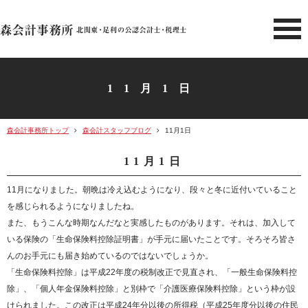
北関東 足利市の公認会計士・
11月1日
森会計事務所トップ
森会計スタッフブログ
11月1日
11月1日
11月になりました。朝晩は冷え込むようになり、段々と冬に近付いていること
を感じられるようになりましたね。
また、もうこんな時期なんだなと実感したものがあります。それは、加入して
いる保険の「生命保険料控除証明書」が手元に届いたことです。そろそろ皆さ
んのお手元にも届き始めているのではないでしょうか。
「生命保険料控除」は平成22年度の税制改正で見直され、「一般生命保険料控
除」、「個人年金保険料控除」と別枠で「介護医療保険料控除」という枠が設
けられました。この改正は平成24年分以後の所得税（平成25年度分以後の住民