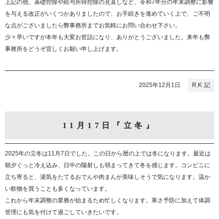
上記の他、基礎控除や給与所得控除の見直しなど、令和7年分の年末調整に影響
を与える改正がいくつかありましたので、お手続きを進めていく上で、ご不明
な点がございましたら弊事務所までお気軽にお問い合わせ下さい。
少々早いですが本年も大変お世話になり、ありがとうございました。来年も弊
事務所をどうぞ宜しくお願い申し上げます。
2025年12月1日
R.K
11月17日『立冬』
2025年の立冬は11月7日でした。この日から暦の上では冬になります。最近は
朝夕ぐっと冷え込み、日中の陽射しも弱まってきて冬を感じます。コンビニに
立ち寄ると、湯気をたてるおでんや肉まんが美味しそうで気になります。温か
い飲物を買うことも多くなっています。
これから年末調整の業務が始まるため忙しくなります。寒さ予防に加えて体調
管理にも気を付けて過ごしていきたいです。