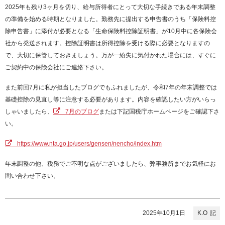
2025年も残り3ヶ月を切り、給与所得者にとって大切な手続きである年末調整
の準備を始める時期となりました。勤務先に提出する申告書のうち「保険料控
除申告書」に添付が必要となる「生命保険料控除証明書」が10月中に各保険会
社から発送されます。控除証明書は所得控除を受ける際に必要となりますの
で、大切に保管しておきましょう。万が一紛失に気付かれた場合には、すぐに
ご契約中の保険会社にご連絡下さい。
また前回7月に私が担当したブログでもふれましたが、令和7年の年末調整では
基礎控除の見直し等に注意する必要があります。内容を確認したい方がいらっ
しゃいましたら、
7月のブログ
または下記国税庁ホームページをご確認下さ
い。
https://www.nta.go.jp/users/gensen/nencho/index.htm
年末調整の他、税務でご不明な点がございましたら、弊事務所までお気軽にお
問い合わせ下さい。
2025年10月1日
K.O