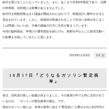
給付を受けることになっていました。また、あくまで令和6年限定であり、以降
の所得税、住民税には影響がありませんでした。
給付付き税額控除はまだ議論が開始されたばかりで、制度設計に数年かかると
見込まれています。しかし、税負担が軽減されることで生活に余裕が生じるこ
とは間違いないため、今後の議論の行方に注目が集まっています。
今回の臨時国会、年明けの通常国会を経たのち、税制を中心とした経済活動へ
の影響を注視していきたいと思います。
2025年11月4日
S.E
10月17日『どうなるガソリン暫定税
率』
先日、自民党の新しい総裁が決まりました。その政策の中でも特に注目されて
いるのが、「ガソリンの暫定税率の廃止」です。
現在のガソリン税には、本来の税率に加えて“暫定的に”上乗せされた約25円の