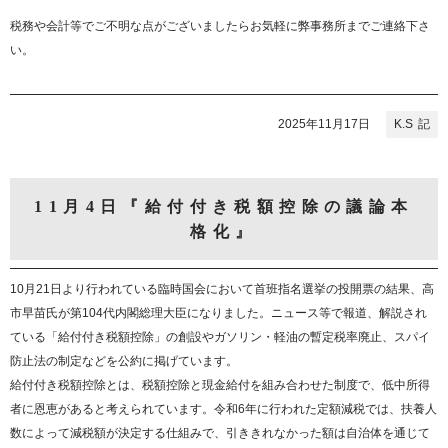
税務や会計等でご不明な点がございましたらお気軽に弊事務所までご連絡下さ
い。
2025年11月17日
K.S
11月4日『給付付き税額控除の議論本
格化』
10月21日より行われている臨時国会において首班指名選挙の投開票の結果、高
市早苗氏が第104代内閣総理大臣になりました。ニュース等で報道、解説され
ている「給付付き税額控除」の創設やガソリン・軽油の暫定税率廃止、スパイ
防止法の制定などを公約に掲げています。
給付付き税額控除とは、税額控除と現金給付を組み合わせた制度で、低中所得
者に恩恵があると考えられています。令和6年に行われた定額減税では、扶養人
数によって減税額が決定する仕組みで、引ききれなかった額は自治体を通じて