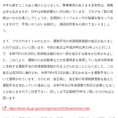
今年も残すところあと僅かとなりました。弊事務所があります足利市は、朝晩
は冷え込みますが、日中は比較的暖かい日が続いています。ブログをご覧の皆
様はいかがお過ごしでしょうか。全国的にインフルエンザが猛威を振るってお
りますので、手洗いやうがいを励行し、感染症対策を心掛けてまいりましょ
う。
さて、ブログのタイトルのとおり、通勤手当の非課税限度額の改正がありまし
たのでお話したいと思います。今回の改正は平成26年以来11年ぶりとのこと
で、令和7年11月19日に所得税法施行令の一部を改正する政令が公布されまし
た。これにより、通勤のため自動車などの交通用具を使用している給与所得者
に支給する通勤手当の非課税限度額が引き上げられることになりました。この
改正は翌20日に施行され、令和7年4月1日以後に支払われるべき通勤手当につ
いて適用されています。そのため、改正前に、改正前の非課税限度額を超えた
通勤手当を支払っていた場合には、令和7年分の年末調整で対応が必要となるこ
とがありますのでご注意下さい。詳しくは下記国税庁HPをご覧いただければと
思います。
https://www.nta.go.jp/users/gensen/2025tsukin/index.htm