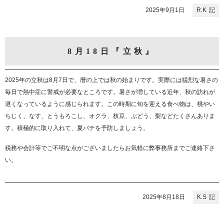
2025年9月1日
R.K
8月18日『立秋』
2025年の立秋は8月7日で、暦の上では秋の始まりです。実際には猛烈な暑さの
毎日で熱中症に警戒が必要なところです。暑さが増している近年、秋の訪れが
遅くなっているように感じられます。この時期に旬を迎える食べ物は、桃やい
ちじく、なす、とうもろこし、オクラ、枝豆、ぶどう、梨などたくさんありま
す。積極的に取り入れて、夏バテを予防しましょう。
税務や会計等でご不明な点がございましたらお気軽に弊事務所までご連絡下さ
い。
2025年8月18日
K.S