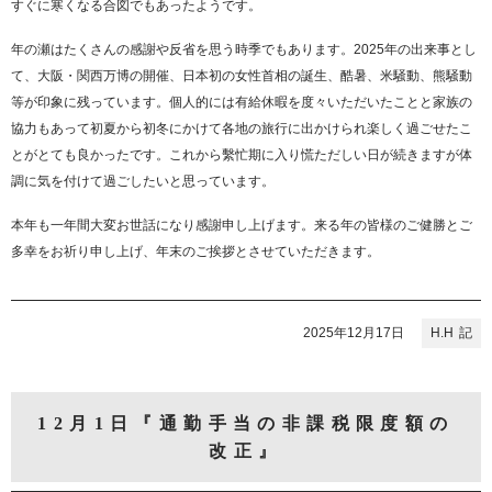
すぐに寒くなる合図でもあったようです。
年の瀬はたくさんの感謝や反省を思う時季でもあります。2025年の出来事とし
て、大阪・関西万博の開催、日本初の女性首相の誕生、酷暑、米騒動、熊騒動
等が印象に残っています。個人的には有給休暇を度々いただいたことと家族の
協力もあって初夏から初冬にかけて各地の旅行に出かけられ楽しく過ごせたこ
とがとても良かったです。これから繫忙期に入り慌ただしい日が続きますが体
調に気を付けて過ごしたいと思っています。
本年も一年間大変お世話になり感謝申し上げます。来る年の皆様のご健勝とご
多幸をお祈り申し上げ、年末のご挨拶とさせていただきます。
2025年12月17日
H.H
12月1日『通勤手当の非課税限度額の
改正』