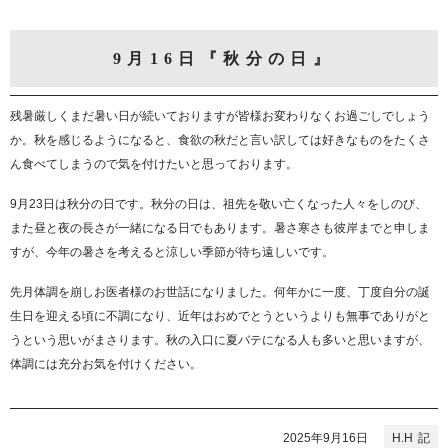
9月16日『秋分の日』
残暑厳しくまだ暑い日が続いておりますが皆様お変わりなくお過ごしでしょう
か。秋を感じるようになると、食欲の秋だと言い訳しては好きなものをたくさ
ん食べてしまうので気を付けたいと思っております。
9月23日は秋分の日です。秋分の日は、祖先を敬い亡くなった人々をしのび、
また昼と夜の長さが一緒になる日でもあります。暑さ寒さも彼岸までと申しま
すが、今年の暑さを考えると涼しい季節が待ち遠しいです。
先月体調を崩しお医者様のお世話になりました。何年かに一度、丁度自分の誕
生日を迎える頃に不調になり、近年はおめでとうというよりも無事でありがと
うという思いがまさります。秋の入口に夏バテになる人も多いと思いますが、
体調には充分お気を付けください。
2025年9月16日
H.H