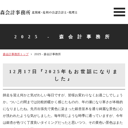
北関東 足利市の公認会計士・
2025 - 森会計事務所
森会計事務所トップ
2025 - 森会計事務所
12月17日『2025年もお世話になりま
した』
師走を迎え何かと気ぜわしい毎日ですが、皆様お変わりなくお過ごしでしょう
か。ついこの間までは比較的暖かく感じたものの、年の瀬になり寒さが本格的
になりましたね。先月出張先で黄色に染まった銀杏並木を通り綺麗な景色に心
が洗われたような気がしました。毎年同じような時季に通っていますが、今年
は銀杏が色づく丁度良いタイミングだったと思いつつ、その黄色い景色はまた