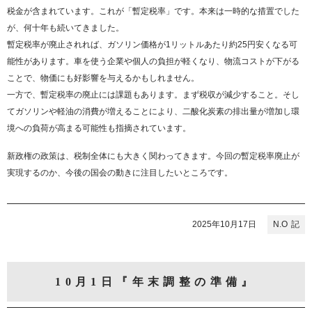
税金が含まれています。これが「暫定税率」です。本来は一時的な措置でした
が、何十年も続いてきました。
暫定税率が廃止されれば、ガソリン価格が1リットルあたり約25円安くなる可
能性があります。車を使う企業や個人の負担が軽くなり、物流コストが下がる
ことで、物価にも好影響を与えるかもしれません。
一方で、暫定税率の廃止には課題もあります。まず税収が減少すること。そし
てガソリンや軽油の消費が増えることにより、二酸化炭素の排出量が増加し環
境への負荷が高まる可能性も指摘されています。
新政権の政策は、税制全体にも大きく関わってきます。今回の暫定税率廃止が
実現するのか、今後の国会の動きに注目したいところです。
2025年10月17日
N.O
10月1日『年末調整の準備』