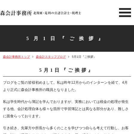
北関東 足利市の公認会計士・
5月1日『ご挨拶』
森会計事務所トップ
森会計スタッフブログ
5月1日『ご挨拶』
5月1日『ご挨拶』
ブログをご覧の皆様初めまして。私は昨年12月からのインターンを経て、4月
より正式に森会計事務所の職員となりました。
私は学生時代から簿記を学んでおりますが、実務においては税金の処理が発生
する他、会計処理自体も様々な箇所で学習簿記とは異なる部分があり、難しさ
に面食らっております。
引き続き、先輩方や所長から多くのことを学びつつ自らも考えて行動し、お客