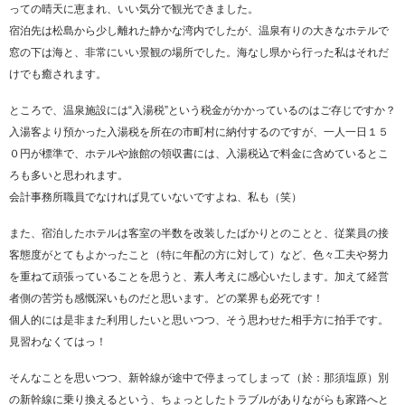
っての晴天に恵まれ、いい気分で観光できました。
宿泊先は松島から少し離れた静かな湾内でしたが、温泉有りの大きなホテルで
窓の下は海と、非常にいい景観の場所でした。海なし県から行った私はそれだ
けでも癒されます。
ところで、温泉施設には“入湯税”という税金がかかっているのはご存じですか？
入湯客より預かった入湯税を所在の市町村に納付するのですが、一人一日１５
０円が標準で、ホテルや旅館の領収書には、入湯税込で料金に含めているとこ
ろも多いと思われます。
会計事務所職員でなければ見ていないですよね、私も（笑）
また、宿泊したホテルは客室の半数を改装したばかりとのことと、従業員の接
客態度がとてもよかったこと（特に年配の方に対して）など、色々工夫や努力
を重ねて頑張っていることを思うと、素人考えに感心いたします。加えて経営
者側の苦労も感慨深いものだと思います。どの業界も必死です！
個人的には是非また利用したいと思いつつ、そう思わせた相手方に拍手です。
見習わなくてはっ！
そんなことを思いつつ、新幹線が途中で停まってしまって（於：那須塩原）別
の新幹線に乗り換えるという、ちょっとしたトラブルがありながらも家路へと