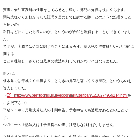
実際に会計事務所の仕事をしてみると、確かに簿記の知識は役に立ちます。
関与先様からお預かりした証憑を基にして仕訳する際、どのような処理をした
ら良いのか、
科目はどれにしたら良いのか、というのが自然と理解することができていまし
た。
ですが、実務では会計に関することに止まらず、法人税や消費税といった“税”に
関する
ことも理解し、さらには最新の税法を知っておかなければなりません。
例えば…
栃木県では平成２０年度より「とちぎの元気な森づくり県民税」というものを
導入しました。
（
http://www.pref.tochigi.lg.jp/eco/shinrin/zenpan/1216274969214.html
を
ご参照下さい）
平成２１年３月期決算法人の中間申告、予定申告でも適用があるとのことで
す。
今月申告の上記法人は申告書提出の際、注意しなければなりません。