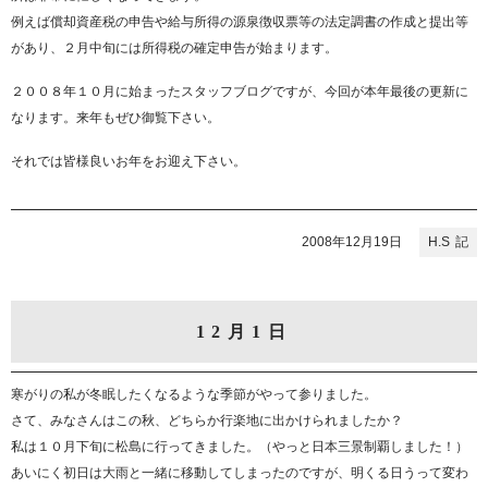
例えば償却資産税の申告や給与所得の源泉徴収票等の法定調書の作成と提出等
があり、２月中旬には所得税の確定申告が始まります。
２００８年１０月に始まったスタッフブログですが、今回が本年最後の更新に
なります。来年もぜひ御覧下さい。
それでは皆様良いお年をお迎え下さい。
2008年12月19日
H.S
12月1日
寒がりの私が冬眠したくなるような季節がやって参りました。
さて、みなさんはこの秋、どちらか行楽地に出かけられましたか？
私は１０月下旬に松島に行ってきました。（やっと日本三景制覇しました！）
あいにく初日は大雨と一緒に移動してしまったのですが、明くる日うって変わ