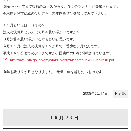
３km～ハーフまで複数のコースがあり、多くのランナーが参加されます。
栃木県足利市に縁のない方も、来年以降ぜひ参加してみて下さい。
１１月といえば…（その２）
法人の決算月といえば何月を思い浮かべますか？
３月決算を思い浮かべる方も多いと思います。
今月１１月は法人の決算が１２か月で一番少ない月なんです。
平成１８年分までのデータですが、国税庁のHPに掲載されています。
http://www.nta.go.jp/kohyo/tokei/kokuzeicho/hojin2006/hojinsu.pdf
今年も残り２か月となりました。 元気に年を越したいものです。
2008年11月4日
H.S
10月23日