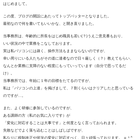
はじめまして。
この度、ブログの開設にあたってトップバッターとなりました。
最初なので何を書いてもいいかな、と開き直りました。
当事務所は、年齢的に所長をはじめ職員も若い(？)うえご意見番もおり、
いい状況の中で業務をこなしております。
実は私パソコンには疎く、操作方法もままならないのですが、
幸い周りにいる人たちがその道に達者なので日々厳しく（？）教えてもらい、
なんとか業務に支障のない程度にもっていっています（自分で思ってるだ
け）。
当事務所では、年始に１年の目標をたてるのですが、
私は「パソコンの上達」を掲げまして、７割くらいはクリアしたと思っている
のですが…。
また、よく研修に参加しているのですが、
ある講師の方（私のお気に入りです）が
「変化に対応することは大事です」と何度となく言っておられます。
失敗などでよく落ち込むことはしばしばですが、
私なりに税制改正や状況の変化に対応すべく、日々頑張っております。 ｑ＾^