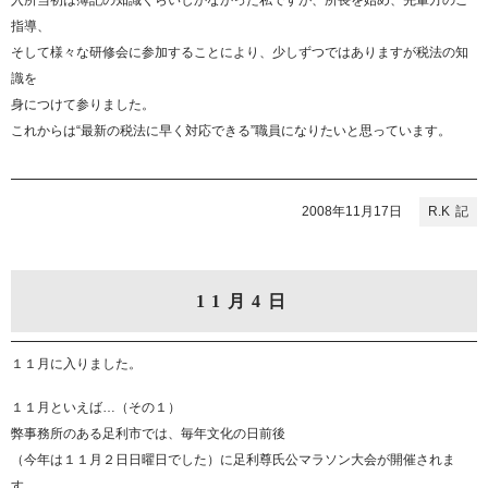
入所当初は簿記の知識くらいしかなかった私ですが、所長を始め、先輩方のご
指導、
そして様々な研修会に参加することにより、少しずつではありますが税法の知
識を
身につけて参りました。
これからは“最新の税法に早く対応できる”職員になりたいと思っています。
2008年11月17日
R.K
11月4日
１１月に入りました。
１１月といえば…（その１）
弊事務所のある足利市では、毎年文化の日前後
（今年は１１月２日日曜日でした）に足利尊氏公マラソン大会が開催されま
す。