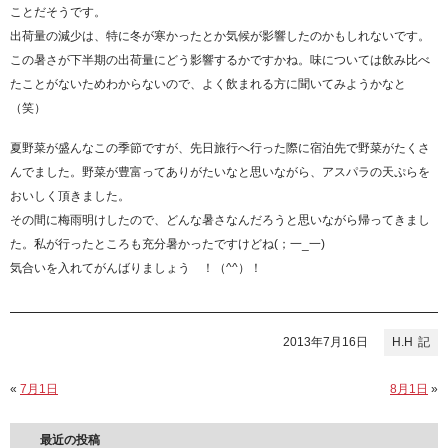
ことだそうです。
出荷量の減少は、特に冬が寒かったとか気候が影響したのかもしれないです。
この暑さが下半期の出荷量にどう影響するかですかね。味については飲み比べ
たことがないためわからないので、よく飲まれる方に聞いてみようかなと
（笑）
夏野菜が盛んなこの季節ですが、先日旅行へ行った際に宿泊先で野菜がたくさ
んでました。野菜が豊富ってありがたいなと思いながら、アスパラの天ぷらを
おいしく頂きました。
その間に梅雨明けしたので、どんな暑さなんだろうと思いながら帰ってきまし
た。私が行ったところも充分暑かったですけどね(；一_一)
気合いを入れてがんばりましょう ！（^^）！
2013年7月16日
H.H
«
7月1日
8月1日
»
最近の投稿