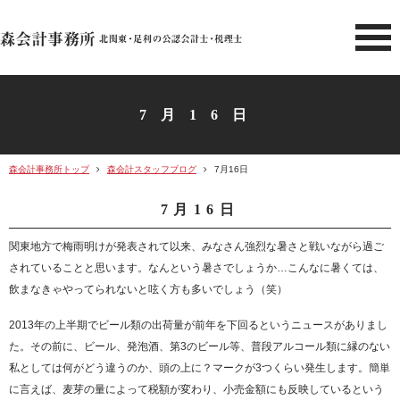
北関東 足利市の公認会計士・
7月16日
森会計事務所トップ
森会計スタッフブログ
7月16日
7月16日
関東地方で梅雨明けが発表されて以来、みなさん強烈な暑さと戦いながら過ご
されていることと思います。なんという暑さでしょうか…こんなに暑くては、
飲まなきゃやってられないと呟く方も多いでしょう（笑）
2013年の上半期でビール類の出荷量が前年を下回るというニュースがありまし
た。その前に、ビール、発泡酒、第3のビール等、普段アルコール類に縁のない
私としては何がどう違うのか、頭の上に？マークが3つくらい発生します。簡単
に言えば、麦芽の量によって税額が変わり、小売金額にも反映しているという