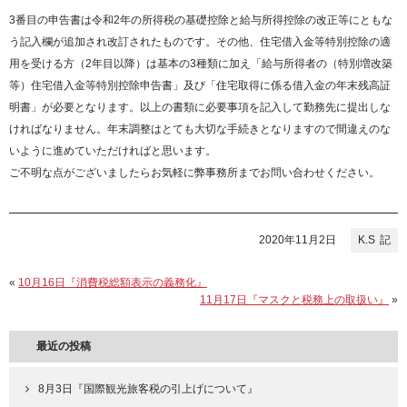
3番目の申告書は令和2年の所得税の基礎控除と給与所得控除の改正等にともな
う記入欄が追加され改訂されたものです。その他、住宅借入金等特別控除の適
用を受ける方（2年目以降）は基本の3種類に加え「給与所得者の（特別増改築
等）住宅借入金等特別控除申告書」及び「住宅取得に係る借入金の年末残高証
明書」が必要となります。以上の書類に必要事項を記入して勤務先に提出しな
ければなりません。年末調整はとても大切な手続きとなりますので間違えのな
いように進めていただければと思います。
ご不明な点がございましたらお気軽に弊事務所までお問い合わせください。
2020年11月2日
K.S
«
10月16日『消費税総額表示の義務化』
11月17日『マスクと税務上の取扱い』
»
最近の投稿
8月3日『国際観光旅客税の引上げについて』