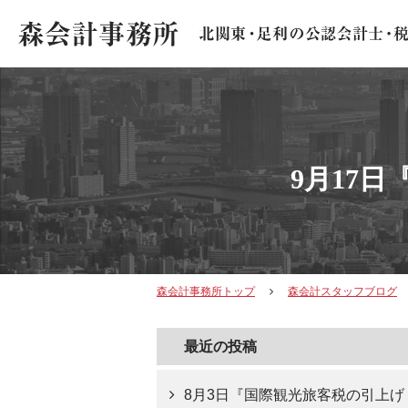
9月17
森会計事務所トップ
森会計スタッフブログ
最近の投稿
8月3日『国際観光旅客税の引上げ