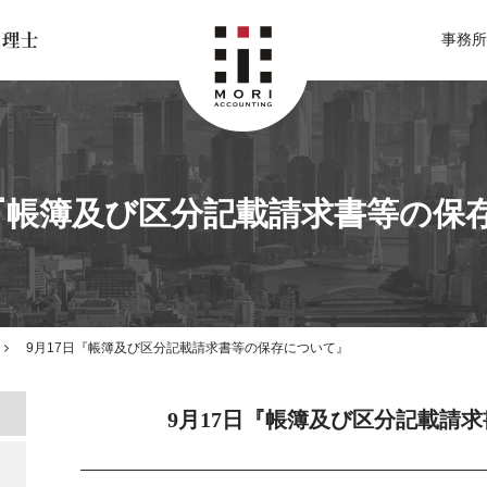
北関東 足利市の公認会計士・税理士事務所 森会計事務所
事務所
日『帳簿及び区分記載請求書等の保
9月17日『帳簿及び区分記載請求書等の保存について』
9月17日『帳簿及び区分記載請