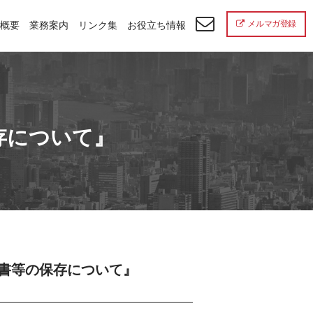
メルマガ登録
概要
業務案内
リンク集
お役立ち情報
存について』
求書等の保存について』