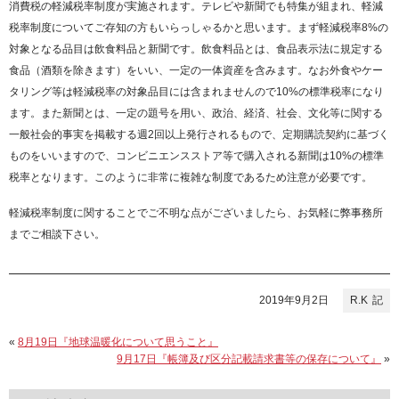
消費税の軽減税率制度が実施されます。テレビや新聞でも特集が組まれ、軽減
税率制度についてご存知の方もいらっしゃるかと思います。まず軽減税率8%の
対象となる品目は飲食料品と新聞です。飲食料品とは、食品表示法に規定する
食品（酒類を除きます）をいい、一定の一体資産を含みます。なお外食やケー
タリング等は軽減税率の対象品目には含まれませんので10%の標準税率になり
ます。また新聞とは、一定の題号を用い、政治、経済、社会、文化等に関する
一般社会的事実を掲載する週2回以上発行されるもので、定期購読契約に基づく
ものをいいますので、コンビニエンスストア等で購入される新聞は10%の標準
税率となります。このように非常に複雑な制度であるため注意が必要です。
軽減税率制度に関することでご不明な点がございましたら、お気軽に弊事務所
までご相談下さい。
2019年9月2日
R.K
«
8月19日『地球温暖化について思うこと』
9月17日『帳簿及び区分記載請求書等の保存について』
»