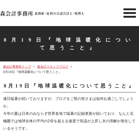
北関東 足利市の公認会計士・
8月19日『地球温暖化につい
て思うこと』
森会計事務所トップ
森会計スタッフブログ
8月19日『地球温暖化について思うこと』
8月19日『地球温暖化について思うこと』
連日猛暑が続いておりますが、ブログをご覧の皆さまは如何お過ごしでしょう
か。
今年の夏は日本のみならず世界各地で猛暑の記録更新が続いており、なんと北
極圏では地球全体の平均の2倍を超える速度で気温が上昇し氷の溶解が発生して
いるそうです。