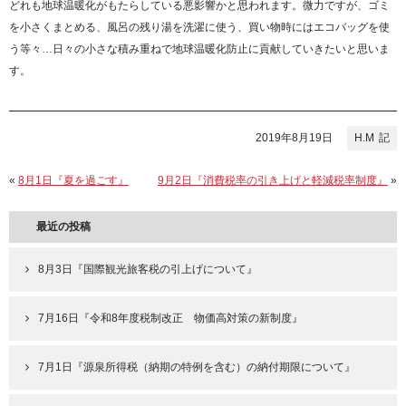
どれも地球温暖化がもたらしている悪影響かと思われます。微力ですが、ゴミ
を小さくまとめる、風呂の残り湯を洗濯に使う、買い物時にはエコバッグを使
う等々…日々の小さな積み重ねで地球温暖化防止に貢献していきたいと思いま
す。
2019年8月19日
H.M
«
8月1日『夏を過ごす』
9月2日『消費税率の引き上げと軽減税率制度』
»
最近の投稿
8月3日『国際観光旅客税の引上げについて』
7月16日『令和8年度税制改正 物価高対策の新制度』
7月1日『源泉所得税（納期の特例を含む）の納付期限について』