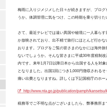
梅雨に入りジメジメした日々が続きますが、ブログ
うか。体調管理に気をつけ、この時期を乗り切りた
さて、最近テレビでは遠い異国や秘境に一人暮らす
か放映されており、出不精で旅行にほとんど行かな
おります。ブログをご覧の皆さまのなかには海外旅
ないでしょうか。そんな皆さまに平成30年度税制
内です。来年1月7日以降日本から出国する人を対
となりました。出国1回につき1,000円徴収される
痛い出費となりますね。詳しくは下記国税庁のホー
http://www.nta.go.jp/publication/pamph/kansetsu
税務等でご不明な点がございましたら、弊事務所ま