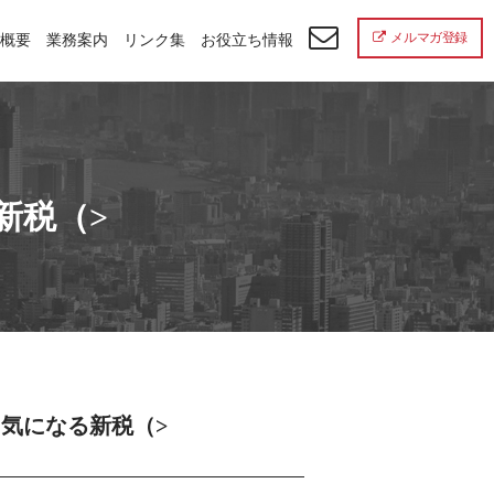
メルマガ登録
概要
業務案内
リンク集
お役立ち情報
新税（>
…気になる新税（>