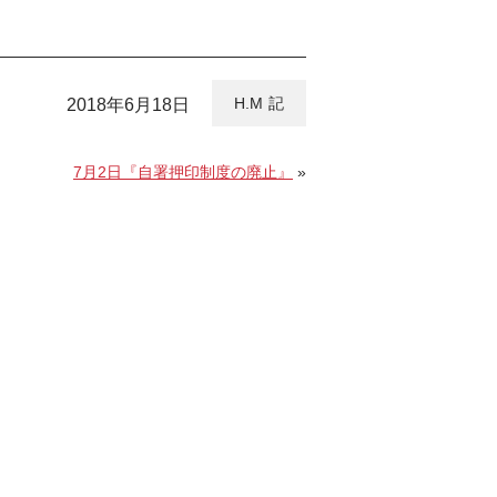
H.M
2018年6月18日
7月2日『自署押印制度の廃止』
»