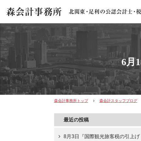
6月
森会計事務所トップ
森会計スタッフブログ
最近の投稿
8月3日『国際観光旅客税の引上げ