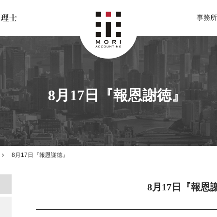
北関東 足利市の公認会計士・税理士事務所 森会計事務所
事務所
8月17日『報恩謝徳』
8月17日『報恩謝徳』
8月17日『報恩