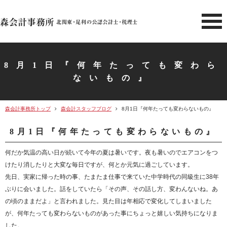
北関東 足利市の公認会計士・
8月1日『何年たっても変わら
ないもの』
森会計事務所トップ
森会計スタッフブログ
8月1日『何年たっても変わらないもの』
8月1日『何年たっても変わらないもの』
何だか気温の高い日が続いて今年の夏は暑いです。夜も暑いのでエアコンをつ
けたり消したりと大変な毎日ですが、何とか元気に過ごしています。
先日、実家に帰った時の事、たまたま仕事で来ていた中学時代の同級生に38年
ぶりに会いました。話をしていたら「その声、その話し方、変わんないね。あ
の頃のままだよ」と言われました。見た目は年相応で変化してしまいました
が、何年たっても変わらないものがあった事にちょっと嬉しい気持ちになりま
した。