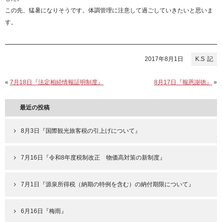
この先、猛暑になりそうです。体調管理に注意して過ごしていきたいと思いま
す。
2017年8月1日
K.S
«
7月18日『法定相続情報証明制度』
8月17日『報恩謝徳』
»
最近の投稿
8月3日『国際観光旅客税の引上げについて』
7月16日『令和8年度税制改正 物価高対策の新制度』
7月1日『源泉所得税（納期の特例を含む）の納付期限について』
6月16日『梅雨』