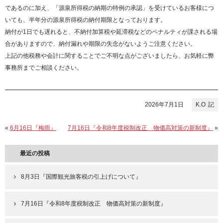
であるのに加え、「源泉所得税の納期の特例の承認」を受けているお客様につ
いても、半年分の源泉所得税の納付期限となっております。
納付が1日でも遅れると、不納付加算税や延滞税などのペナルティが課される場
合がありますので、納付漏れや期限の失念がないようご注意ください。
上記の他税務や会計に関することでご不明な点がございましたら、お気軽に弊
事務所までご相談ください。
2026年7月1日
K.O
«
6月16日『梅雨』
7月16日『令和8年度税制改正 物価高対策の新制度』
»
最近の投稿
8月3日『国際観光旅客税の引上げについて』
7月16日『令和8年度税制改正 物価高対策の新制度』