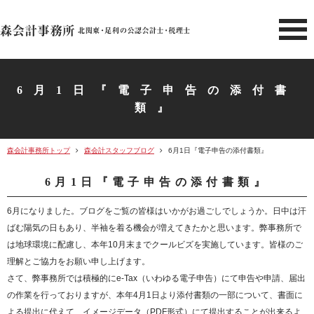
北関東 足利市の公認会計士・
6月1日『電子申告の添付書
類』
森会計事務所トップ
森会計スタッフブログ
6月1日『電子申告の添付書類』
6月1日『電子申告の添付書類』
6月になりました。ブログをご覧の皆様はいかがお過ごしでしょうか。日中は汗
ばむ陽気の日もあり、半袖を着る機会が増えてきたかと思います。弊事務所で
は地球環境に配慮し、本年10月末までクールビズを実施しています。皆様のご
理解とご協力をお願い申し上げます。
さて、弊事務所では積極的にe-Tax（いわゆる電子申告）にて申告や申請、届出
の作業を行っておりますが、本年4月1日より添付書類の一部について、書面に
よる提出に代えて、イメージデータ（PDF形式）にて提出することが出来るよ