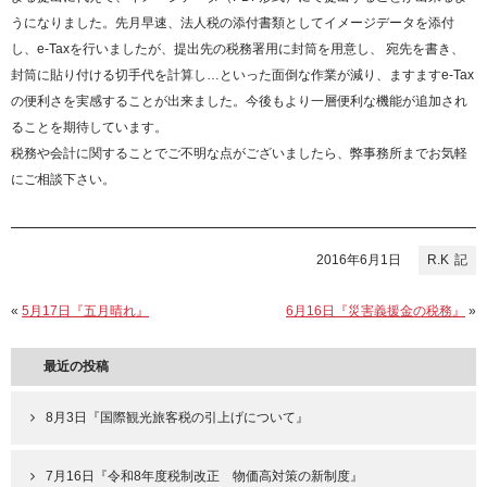
うになりました。先月早速、法人税の添付書類としてイメージデータを添付
し、e-Taxを行いましたが、提出先の税務署用に封筒を用意し、 宛先を書き、
封筒に貼り付ける切手代を計算し…といった面倒な作業が減り、ますますe-Tax
の便利さを実感することが出来ました。今後もより一層便利な機能が追加され
ることを期待しています。
税務や会計に関することでご不明な点がございましたら、弊事務所までお気軽
にご相談下さい。
2016年6月1日
R.K
«
5月17日『五月晴れ』
6月16日『災害義援金の税務』
»
最近の投稿
8月3日『国際観光旅客税の引上げについて』
7月16日『令和8年度税制改正 物価高対策の新制度』