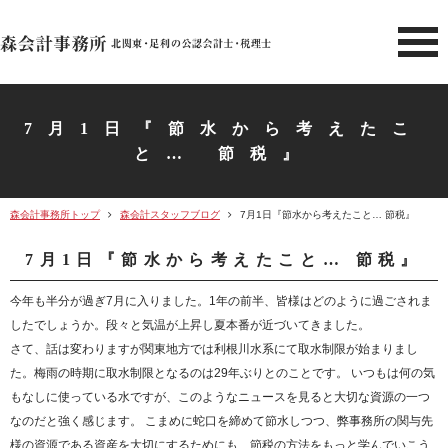
北関東 足利市の公認会計士・
7月1日『節水から考えたこ
と… 節税』
森会計事務所トップ
森会計スタッフブログ
7月1日『節水から考えたこと… 節税』
7月1日『節水から考えたこと… 節税』
今年も半分が過ぎ7月に入りました。1年の前半、皆様はどのように過ごされま
したでしょうか。段々と気温が上昇し夏本番が近づいてきました。
さて、話は変わりますが関東地方では利根川水系にて取水制限が始まりまし
た。梅雨の時期に取水制限となるのは29年ぶりとのことです。 いつもは何の気
もなしに使っている水ですが、このようなニュースを見ると大切な資源の一つ
なのだと強く感じます。 こまめに蛇口を締めて節水しつつ、弊事務所の関与先
様の資源である資産を大切にするためにも、節税の方法をもっと学んでいこう