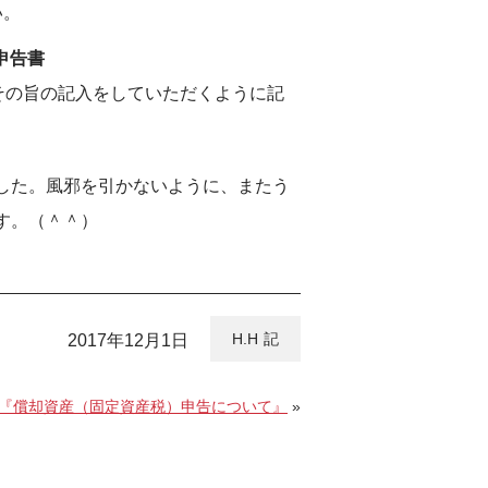
い。
申告書
その旨の記入をしていただくように記
した。風邪を引かないように、またう
す。（＾＾）
H.H
2017年12月1日
8日『償却資産（固定資産税）申告について』
»