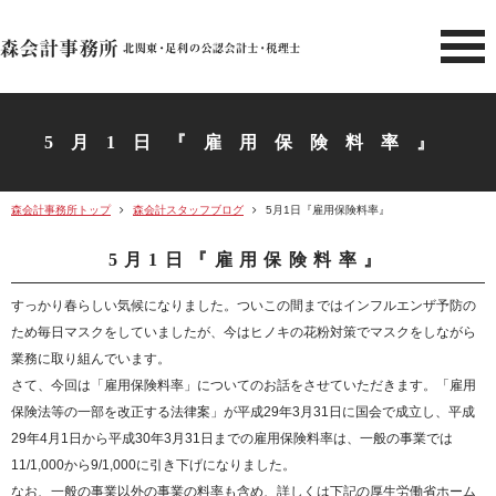
北関東 足利市の公認会計士・
5月1日『雇用保険料率』
森会計事務所トップ
森会計スタッフブログ
5月1日『雇用保険料率』
5月1日『雇用保険料率』
すっかり春らしい気候になりました。ついこの間まではインフルエンザ予防の
ため毎日マスクをしていましたが、今はヒノキの花粉対策でマスクをしながら
業務に取り組んでいます。
さて、今回は「雇用保険料率」についてのお話をさせていただきます。「雇用
保険法等の一部を改正する法律案」が平成29年3月31日に国会で成立し、平成
29年4月1日から平成30年3月31日までの雇用保険料率は、一般の事業では
11/1,000から9/1,000に引き下げになりました。
なお、一般の事業以外の事業の料率も含め、詳しくは下記の厚生労働省ホーム