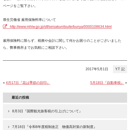
ページをご覧下さい。
厚生労働省 雇用保険料率について
http://www.mhlw.go.jp/stf/seisakunitsuite/bunya/0000108634.html
雇用保険料に限らず、税務や会計に関して何かお困りのことがございました
ら、弊事務所までお気軽にご相談下さい。
2017年5月1日
Y.T
«
4月17日『花は季節の目印』
5月18日『自動車税』
»
最近の投稿
8月3日『国際観光旅客税の引上げについて』
7月16日『令和8年度税制改正 物価高対策の新制度』