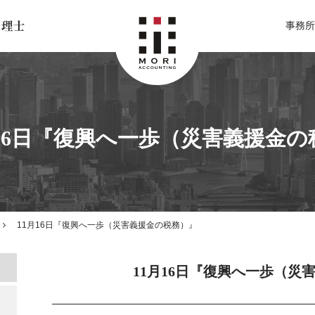
北関東 足利市の公認会計士・税理士事務所 森会計事務所
事務所
月16日『復興へ一歩（災害義援金の
11月16日『復興へ一歩（災害義援金の税務）』
11月16日『復興へ一歩（災