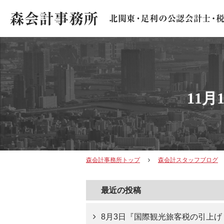
11
森会計事務所トップ
森会計スタッフブログ
最近の投稿
8月3日『国際観光旅客税の引上げ