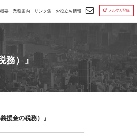
メルマガ登録
概要
業務案内
リンク集
お役立ち情報
税務）』
害義援金の税務）』