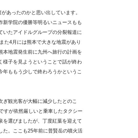
何があったのかと思い出しています。
作新学院の優勝等明るいニュースもも
ていたアイドルグループの分裂報道に
。また4月には熊本で大きな地震があり
熊本地震発生前に九州へ旅行の計画を
く様子を見ようということで話が終わ
今年ももう少しで終わろうかというこ
次ぎ観光客が大幅に減少したとのこ
のですが依然厳しいと乗車したタクシー
泉を選びましたが、丁度紅葉を迎えて
した。ここも25年前に普賢岳の噴火活