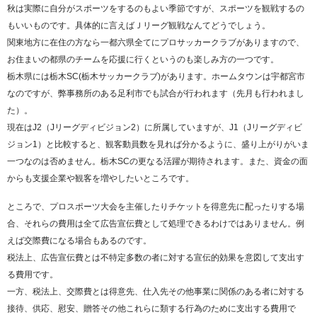
秋は実際に自分がスポーツをするのもよい季節ですが、スポーツを観戦するの
もいいものです。具体的に言えばＪリーグ観戦なんてどうでしょう。
関東地方に在住の方なら一都六県全てにプロサッカークラブがありますので、
お住まいの都県のチームを応援に行くというのも楽しみ方の一つです。
栃木県には栃木SC(栃木サッカークラブ)があります。ホームタウンは宇都宮市
なのですが、弊事務所のある足利市でも試合が行われます（先月も行われまし
た）。
現在はJ2（Jリーグディビジョン2）に所属していますが、J1（Jリーグディビ
ジョン1）と比較すると、観客動員数を見れば分かるように、盛り上がりがいま
一つなのは否めません。栃木SCの更なる活躍が期待されます。また、資金の面
からも支援企業や観客を増やしたいところです。
ところで、プロスポーツ大会を主催したりチケットを得意先に配ったりする場
合、それらの費用は全て広告宣伝費として処理できるわけではありません。例
えば交際費になる場合もあるのです。
税法上、広告宣伝費とは不特定多数の者に対する宣伝的効果を意図して支出す
る費用です。
一方、税法上、交際費とは得意先、仕入先その他事業に関係のある者に対する
接待、供応、慰安、贈答その他これらに類する行為のために支出する費用で