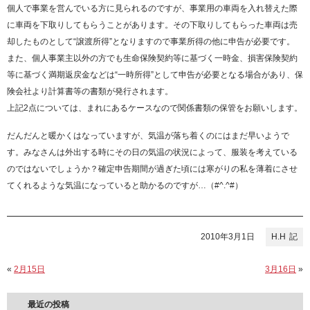
個人で事業を営んでいる方に見られるのですが、事業用の車両を入れ替えた際
に車両を下取りしてもらうことがあります。その下取りしてもらった車両は売
却したものとして“譲渡所得”となりますので事業所得の他に申告が必要です。
また、個人事業主以外の方でも生命保険契約等に基づく一時金、損害保険契約
等に基づく満期返戻金などは“一時所得”として申告が必要となる場合があり、保
険会社より計算書等の書類が発行されます。
上記2点については、まれにあるケースなので関係書類の保管をお願いします。
だんだんと暖かくはなっていますが、気温が落ち着くのにはまだ早いようで
す。みなさんは外出する時にその日の気温の状況によって、服装を考えている
のではないでしょうか？確定申告期間が過ぎた頃には寒がりの私を薄着にさせ
てくれるような気温になっていると助かるのですが…（#^.^#）
2010年3月1日
H.H
«
2月15日
3月16日
»
最近の投稿