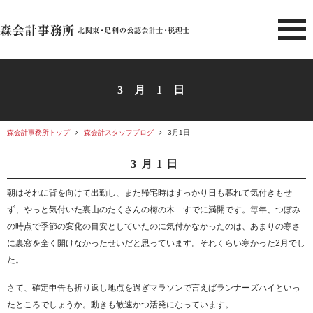
北関東 足利市の公認会計士・
3月1日
森会計事務所トップ
森会計スタッフブログ
3月1日
3月1日
朝はそれに背を向けて出勤し、また帰宅時はすっかり日も暮れて気付きもせ
ず、やっと気付いた裏山のたくさんの梅の木…すでに満開です。毎年、つぼみ
の時点で季節の変化の目安としていたのに気付かなかったのは、あまりの寒さ
に裏窓を全く開けなかったせいだと思っています。それくらい寒かった2月でし
た。
さて、確定申告も折り返し地点を過ぎマラソンで言えばランナーズハイといっ
たところでしょうか。動きも敏速かつ活発になっています。