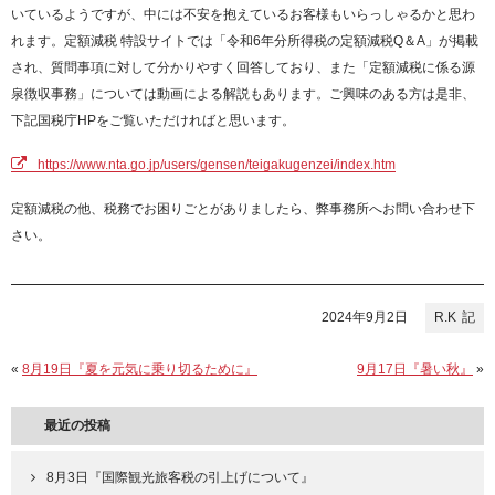
いているようですが、中には不安を抱えているお客様もいらっしゃるかと思わ
れます。定額減税 特設サイトでは「令和6年分所得税の定額減税Q＆A」が掲載
され、質問事項に対して分かりやすく回答しており、また「定額減税に係る源
泉徴収事務」については動画による解説もあります。ご興味のある方は是非、
下記国税庁HPをご覧いただければと思います。
https://www.nta.go.jp/users/gensen/teigakugenzei/index.htm
定額減税の他、税務でお困りごとがありましたら、弊事務所へお問い合わせ下
さい。
2024年9月2日
R.K
«
8月19日『夏を元気に乗り切るために』
9月17日『暑い秋』
»
最近の投稿
8月3日『国際観光旅客税の引上げについて』