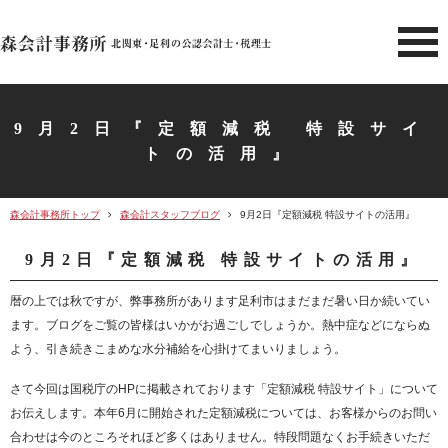
北関東 足利市の公認会計士・
9月2日『定額減税 特設サイ
トの活用』
森会計事務所トップ
森会計スタッフブログ
9月2日『定額減税 特設サイトの活用』
9月2日『定額減税 特設サイトの活用』
暦の上では秋ですが、弊事務所があります足利市はまだまだ暑い日か続いてい
ます。ブログをご覧の皆様はいかがお過ごしでしょうか。熱中症などにならぬ
よう、引き続きこまめな水分補給を心掛けてまいりましょう。
さて今回は国税庁のHPに掲載されております「定額減税 特設サイト」について
お伝えします。本年6月に開始された定額減税については、お客様からのお問い
合わせは今のところそれほど多くはありません。特段問題なくお手続きいただ