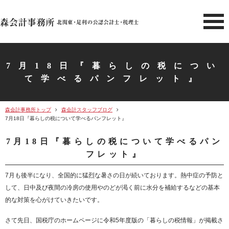
北関東 足利市の公認会計士・
7月18日『暮らしの税につい
て学べるパンフレット』
森会計事務所トップ
森会計スタッフブログ
7月18日『暮らしの税について学べるパンフレット』
7月18日『暮らしの税について学べるパン
フレット』
7月も後半になり、全国的に猛烈な暑さの日が続いております。熱中症の予防と
して、日中及び夜間の冷房の使用やのどが渇く前に水分を補給するなどの基本
的な対策を心がけていきたいです。
さて先日、国税庁のホームページに令和5年度版の「暮らしの税情報」が掲載さ