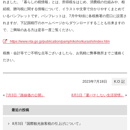
れました。「暮らしの税情報」とは、所得税をはじめ、消費税の仕組みや、相
続税、贈与税に関する情報について、イラストや文章で分かりやすくまとめて
いるパンフレットです。パンフレットは、7月中旬頃に各税務署の窓口に設置さ
れますが、下記国税庁のホームページからダウンロードすることも出来ますの
で、ご興味のある方は是非一度ご覧ください。
https://www.nta.go.jp/publication/pamph/koho/kurashi/index.htm
税務・会計等でご不明な点等ございましたら、お気軽に弊事務所までご連絡く
ださい。
2023年7月18日
K.O
«
7月3日『路線価の公開』
8月1日『夏バテしない生活習慣』
»
最近の投稿
8月3日『国際観光旅客税の引上げについて』