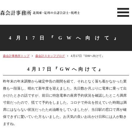
北関東 足利市の公認会計士・
4月17日『GWへ向けて』
森会計事務所トップ
森会計スタッフブログ
4月17日『GWへ向けて』
4月17日『GWへ向けて』
昨年末の年末調整から確定申告の期間を経て、それとなく落ち着かなかった業
務も一段落し、晴れて新年度を迎えました。先日数か月ぶりに電車に乗って出
かけたときの話ですが、前日に特急電車の座席予約状況を確認したところ満席
寸前だったので、慌てて予約をしました。コロナで外出を控えていた時期は満
席にはならない状況だったため油断をしていましたが、当日駅の窓口で席が確
保できずに驚いていた方もいました。お天気の良いお出かけ日和には人が動き
ますね。