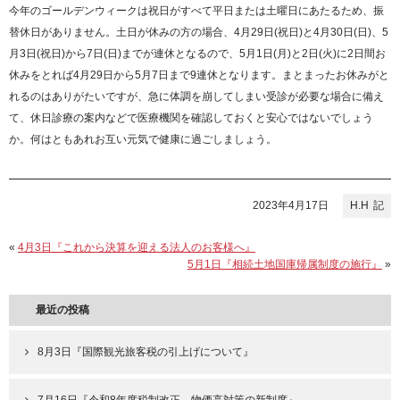
今年のゴールデンウィークは祝日がすべて平日または土曜日にあたるため、振
替休日がありません。土日が休みの方の場合、4月29日(祝日)と4月30日(日)、5
月3日(祝日)から7日(日)までが連休となるので、5月1日(月)と2日(火)に2日間お
休みをとれば4月29日から5月7日まで9連休となります。まとまったお休みがと
れるのはありがたいですが、急に体調を崩してしまい受診が必要な場合に備え
て、休日診療の案内などで医療機関を確認しておくと安心ではないでしょう
か。何はともあれお互い元気で健康に過ごしましょう。
2023年4月17日
H.H
«
4月3日『これから決算を迎える法人のお客様へ』
5月1日『相続土地国庫帰属制度の施行』
»
最近の投稿
8月3日『国際観光旅客税の引上げについて』