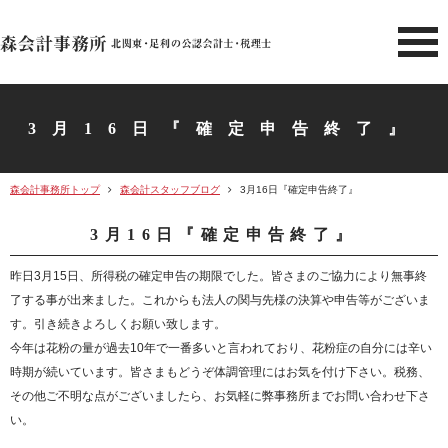
北関東 足利市の公認会計士・
3月16日『確定申告終了』
森会計事務所トップ
森会計スタッフブログ
3月16日『確定申告終了』
3月16日『確定申告終了』
昨日3月15日、所得税の確定申告の期限でした。皆さまのご協力により無事終
了する事が出来ました。これからも法人の関与先様の決算や申告等がございま
す。引き続きよろしくお願い致します。
今年は花粉の量が過去10年で一番多いと言われており、花粉症の自分には辛い
時期が続いています。皆さまもどうぞ体調管理にはお気を付け下さい。税務、
その他ご不明な点がございましたら、お気軽に弊事務所までお問い合わせ下さ
い。