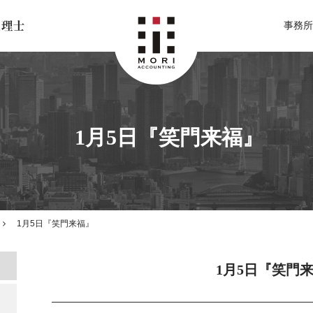
北関東 足利市の公認会計士・税理士事務所 森会計事務所
事務所
1月5日『笑門来福』
1月5日『笑門来福』
1月5日『笑門