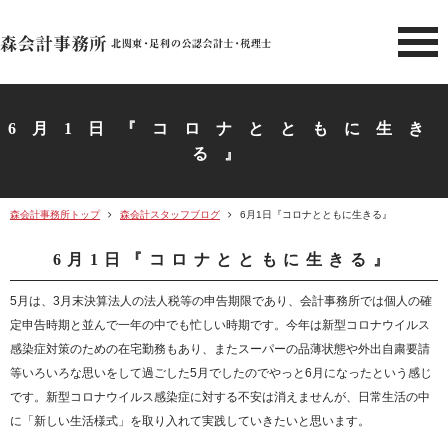
北関東 足利市の公認会計士・
6月1日『コロナとともに生き
る』
森会計事務所トップ
森会計スタッフブログ
6月1日『コロナとともに生きる』
6月1日『コロナとともに生きる』
5月は、3月末決算法人の法人税等の申告期限であり、会計事務所では個人の確
定申告時期と並んで一年の中でも忙しい時期です。今年は新型コロナウイルス
感染症対策のための在宅勤務もあり、またスーパーの品薄状態や外出自粛要請
等いろいろな思いをして過ごした5月でしたのでやっと6月になったという感じ
です。新型コロナウイルス感染症に対する不安は消えませんが、日常生活の中
に「新しい生活様式」を取り入れて実践していきたいと思います。