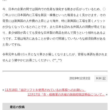
今、日本の企業の間では国内での生産を強化する動きが広がっているため、〇
〇年ぶりに日本国内に工場を新設・稼働といった報道をよく見かけます。その
背景には新興国の人件費の上昇により海外、特に新興国に工場を置くメリット
が少なくなっているとのことです。また日本を訪れる外国人の消費が増えてお
り、多少値段が高くても安全な日本製の商品を好んで買うという傾向もあるよ
うです。工場は地方にあることが多いので関連していろいろな経済効果がある
と良いですね。
令和元年も残り1ヶ月となり寒さが厳しくなりましたが、皆様も体調を崩されま
せんよう健やかにお過ごしください。(*^_^*)
2019年12月2日
H.H
«
11月18日『会計ソフトを使用されているお客様へのお願い』
12月17日『市・税務署の共催の雑損控除説明会について』
»
最近の投稿