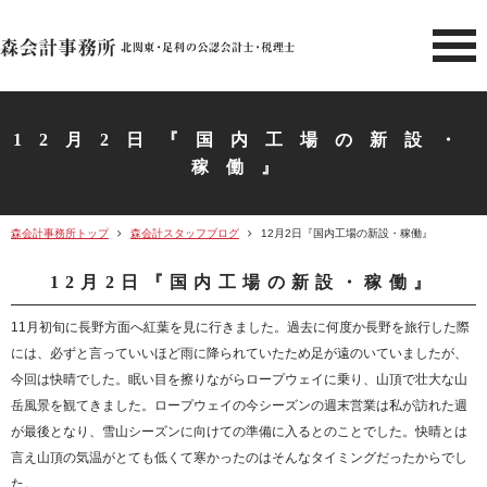
北関東 足利市の公認会計士・
12月2日『国内工場の新設・
稼働』
森会計事務所トップ
森会計スタッフブログ
12月2日『国内工場の新設・稼働』
12月2日『国内工場の新設・稼働』
11月初旬に長野方面へ紅葉を見に行きました。過去に何度か長野を旅行した際
には、必ずと言っていいほど雨に降られていたため足が遠のいていましたが、
今回は快晴でした。眠い目を擦りながらロープウェイに乗り、山頂で壮大な山
岳風景を観てきました。ロープウェイの今シーズンの週末営業は私が訪れた週
が最後となり、雪山シーズンに向けての準備に入るとのことでした。快晴とは
言え山頂の気温がとても低くて寒かったのはそんなタイミングだったからでし
た。