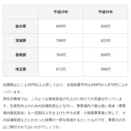
平成29年
平成30年
栃木県
800円
826円
茨城県
796円
822円
群馬県
783円
809円
埼玉県
871円
898円
近隣県はどこも26円以上上昇しており、全国加重平均も848円から874円に上が
っています。
厚生労働省では、このような最低賃金の引上げに向けての支援を行っていま
す。生産性向上のための設備投資などを行い、事業場内で最も低い賃金（事業
場内最低賃金）を一定額以上引き上げた中小企業・小規模事業者に対して、そ
の設備投資などにかかった経費の一部を助成するというものです。事業主の方
はご検討されてはいかがでしょうか。