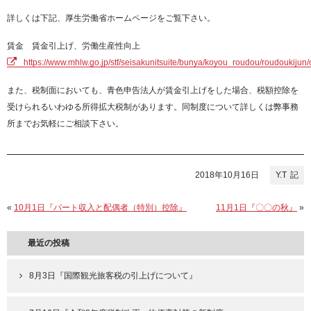
詳しくは下記、厚生労働省ホームページをご覧下さい。
賃金 賃金引上げ、労働生産性向上
https://www.mhlw.go.jp/stf/seisakunitsuite/bunya/koyou_roudou/roudoukijun/
また、税制面においても、青色申告法人が賃金引上げをした場合、税額控除を
受けられるいわゆる所得拡大税制があります。同制度について詳しくは弊事務
所までお気軽にご相談下さい。
2018年10月16日
Y.T
«
10月1日『パート収入と配偶者（特別）控除』
11月1日『〇〇の秋』
»
最近の投稿
8月3日『国際観光旅客税の引上げについて』