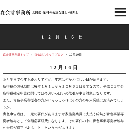
北関東 足利市の公認会計士・
12月16日
森会計事務所トップ
森会計スタッフブログ
12月16日
12月16日
あと半月で今年も終わりですが、年末は何かと忙しい日が続きます。
所得税の課税期間は毎年１月１日から１２月３１日までなので、平成２１年分
所得税確定申告に関しては今月いっぱいの取引が申告対象となります。
また、青色事業専従者の方がいらっしゃればその方の年末調整はお済みでしょ
うか。
青色申告者は、一定の要件がありますが家族従業員に支払う給与が青色事業専
従者給与として全額必要経費になります。その要件の中に青色事業専従者給与
の金額が適正であること、というのがあります。