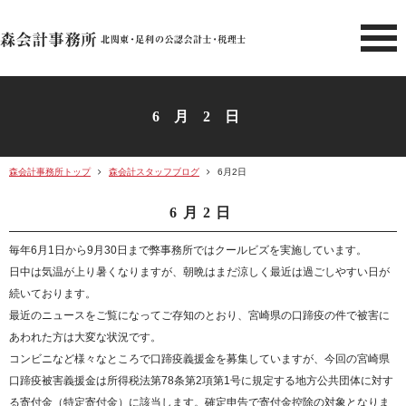
北関東 足利市の公認会計士・
6月2日
森会計事務所トップ
森会計スタッフブログ
6月2日
6月2日
毎年6月1日から9月30日まで弊事務所ではクールビズを実施しています。
日中は気温が上り暑くなりますが、朝晩はまだ涼しく最近は過ごしやすい日が
続いております。
最近のニュースをご覧になってご存知のとおり、宮崎県の口蹄疫の件で被害に
あわれた方は大変な状況です。
コンビニなど様々なところで口蹄疫義援金を募集していますが、今回の宮崎県
口蹄疫被害義援金は所得税法第78条第2項第1号に規定する地方公共団体に対す
る寄付金（特定寄付金）に該当します。確定申告で寄付金控除の対象となりま