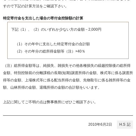
すので下記の計算方法をご確認下さい。
特定寄付金を支出した場合の寄付金控除額の計算
下記（1）、（2）のいずれか少ない方の金額－2,000円
（1）その年中に支出した特定寄付金の合計額
（2）その年分の総所得金額等（注）×40％
（注）総所得金額等は、純損失、雑損失その他各種損失の繰越控除後の総所得
金額、特別控除前の分離課税の長期(短期)譲渡所得の金額、株式等に係る譲渡所
得等の金額、上場株式等に係る配当所得の金額、先物取引に係る雑所得等の金
額、山林所得の金額、退職所得の金額の合計額をいいます。
上記に関してご不明の点は弊事務所にぜひご相談下さい。
2010年6月2日
H.S