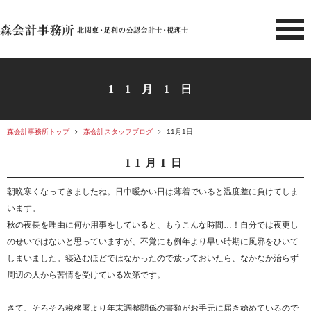
北関東 足利市の公認会計士・
11月1日
森会計事務所トップ
森会計スタッフブログ
11月1日
11月1日
朝晩寒くなってきましたね。日中暖かい日は薄着でいると温度差に負けてしま
います。
秋の夜長を理由に何か用事をしていると、もうこんな時間…！自分では夜更し
のせいではないと思っていますが、不覚にも例年より早い時期に風邪をひいて
しまいました。寝込むほどではなかったので放っておいたら、なかなか治らず
周辺の人から苦情を受けている次第です。
さて、そろそろ税務署より年末調整関係の書類がお手元に届き始めているので