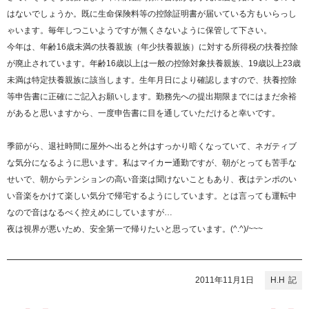
はないでしょうか。既に生命保険料等の控除証明書が届いている方もいらっし
ゃいます。毎年しつこいようですが無くさないように保管して下さい。
今年は、年齢16歳未満の扶養親族（年少扶養親族）に対する所得税の扶養控除
が廃止されています。年齢16歳以上は一般の控除対象扶養親族、19歳以上23歳
未満は特定扶養親族に該当します。生年月日により確認しますので、扶養控除
等申告書に正確にご記入お願いします。勤務先への提出期限までにはまだ余裕
があると思いますから、一度申告書に目を通していただけると幸いです。
季節がら、退社時間に屋外へ出ると外はすっかり暗くなっていて、ネガティブ
な気分になるように思います。私はマイカー通勤ですが、朝がとっても苦手な
せいで、朝からテンションの高い音楽は聞けないこともあり、夜はテンポのい
い音楽をかけて楽しい気分で帰宅するようにしています。とは言っても運転中
なので音はなるべく控えめにしていますが…
夜は視界が悪いため、安全第一で帰りたいと思っています。(^.^)/~~~
2011年11月1日
H.H