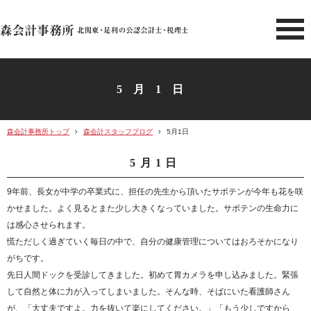
北関東 足利市の公認会計士・
5月1日
森会計事務所トップ
森会計スタッフブログ
5月1日
5月1日
9年前、長女が中学の卒業式に、担任の先生から頂いたサボテンが今年も花を咲
かせました。よく見るとまた少し大きくなっていました。サボテンの生命力に
は感心させられます。
慌ただしく過ぎていく毎日の中で、自分の健康管理についてはおろそかになり
がちです。
先日人間ドックを受診してきました。初めて胃カメラを申し込みました。緊張
して自然と体に力が入ってしまいました。そんな時、そばにいた看護師さん
が、「大丈夫ですよ。力を抜いて楽にしてください。」「もう少しですから