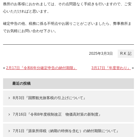
務所のお客様におかれましては、その点問題なく手続きを行いますので、ご安
心いただければと思います。
確定申告の他、税務に係る不明点やお困りごとがございましたら、弊事務所ま
でお気軽にお問い合わせ下さい。
2025年3月3日
R.K
«
2月17日『令和6年分確定申告の納付期限』
3月17日『年度替わり』
»
最近の投稿
8月3日『国際観光旅客税の引上げについて』
7月16日『令和8年度税制改正 物価高対策の新制度』
7月1日『源泉所得税（納期の特例を含む）の納付期限について』