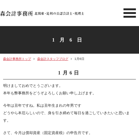
北関東 足利市の公認会計士・
1月6日
森会計事務所トップ
森会計スタッフブログ
1月6日
1月6日
明けましておめでとうございます。
本年も弊事務所をどうぞよろしくお願い申し上げます。
今年は丑年ですね。私は丑年生まれの年男です
どうやら本厄らしいので、身を引き締めて毎日を過ごしていきたいと思いま
す。
さて、今月は償却資産（固定資産税）の申告月です。