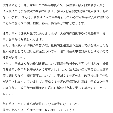
償却資産とは土地、家屋以外の事業用資産で、減価償却額又は減価償却費が、
法人税法又は所得税法の所得の計算上、損金又は必要な経費に算入されるもの
をいいます。 例えば、会社や個人で事業を行っている方が事業のために用いる
ことができる構築物、機械、器具、備品等が対象となります。
通常、車両は課税対象ではありませんが、大型特殊自動車や構内運搬車、貨
車、客車等は対象となります。
また、法人税や所得税の申告の際、租税特別措置法を適用して損金算入した資
産や経費として処理した資産についても、償却資産の申告対象となりますので
注意が必要です。
さらに、平成２０年の税制改正において耐用年数省令の見直しが行われ、減価
償却資産の耐用年数表が大きく変更されました。法人及び個人事業者の決算期
等に関わりなく、既存資産においても、平成２１年度分より改正後の耐用年数
が適用されます。従いまして、平成２１年度の評価額の計算は、平成２０年度
の評価額に、改正後の耐用年数に応じた減価残存率を乗じて算出することにな
ります。
年も明け、さらに事務所が忙しくなる時期になりました。
健康に気をつけて今年も一年、良い年にしましょう！