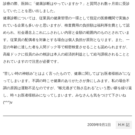
診療の際、医師に「健康診断はやっていますか？」と質問され数ヶ月前に受診
していたことを思い出しました。
健康診断については、従業員の健康管理の一環として指定の医療機関で実施さ
れている企業も多いかと思いますが、検査費用の負担額は福利厚生費として認
められ、社会通念上これにふさわしい内容と金額の範囲内のものとされていま
す。従業員の配偶者を対象とする場合は個人負担が原則となります。また、一
定の年齢に達した者を人間ドック等で精密検査させることも認められますが、
高級ドックに役員のみの検診は本人の経済的利益として給与課税されることと
されていますので注意が必要です。
“苦しい時の神頼み”とはよく言ったもので、健康に関しては“お医者様頼み”にな
ってしまいます。不調の時こそ健康のありがたさが身にしみます。私の場合不
調の原因は運動不足なのですが、“喉元過ぎて熱さ忘れる”という悪い癖を繰り返
し、時々お医者様頼みになってしまいます。みなさんも気をつけて下さいね
(*^^)v
2009年9月1日
H.H