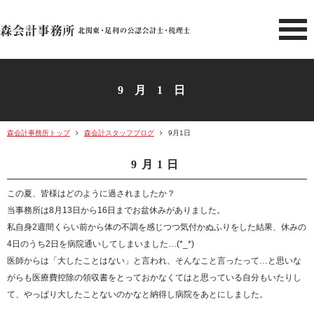
北関東 足利市の公認会計士・
9月1日
森会計事務所トップ
森会計スタッフブログ
9月1日
9月1日
この夏、皆様はどのように過されましたか？
当事務所は8月13日から16日までお盆休みがありました。
私自身2週間くらい前から体の不調を感じつつ気付かぬふりをした結果、休みの
4日のうち2日を病院通いしてしまいました…(*_*)
医師からは「大したことはない」と言われ、そんなこと言ったって…と思いな
がらも医療費控除の領収書をとっておかなくてはと思っている自分もいたりし
て、やっぱり大したことないのかなと納得し病院をあとにしました。