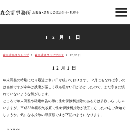
北関東 足利市の公認会計士・
12月1日
森会計事務所トップ
森会計スタッフブログ
12月1日
12月1日
年末調整の時期になり最近は寒い日が続いております。12月にもなれば寒いの
は当然ですが今年は残暑が厳しく秋も暖かい日が多かったので、まだ寒さに慣
れていないような気がします。
ところで年末調整や確定申告の際に生命保険料控除のある方は多数いらっしゃ
いますが、平成22年度税制改正で生命保険料控除が改正になったのをご存知で
しょうか。気になる控除の限度額ですが下記のようになります。