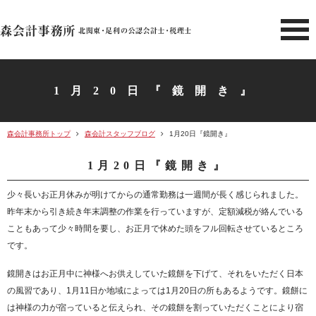
北関東 足利市の公認会計士・
1月20日『鏡開き』
森会計事務所トップ
森会計スタッフブログ
1月20日『鏡開き』
1月20日『鏡開き』
少々長いお正月休みが明けてからの通常勤務は一週間が長く感じられました。
昨年末から引き続き年末調整の作業を行っていますが、定額減税が絡んでいる
こともあって少々時間を要し、お正月で休めた頭をフル回転させているところ
です。
鏡開きはお正月中に神様へお供えしていた鏡餅を下げて、それをいただく日本
の風習であり、1月11日か地域によっては1月20日の所もあるようです。鏡餅に
は神様の力が宿っていると伝えられ、その鏡餅を割っていただくことにより宿