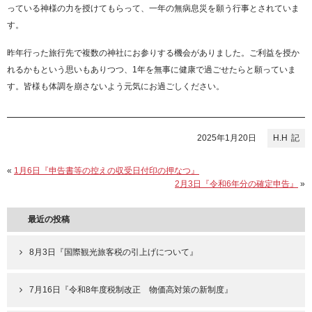
っている神様の力を授けてもらって、一年の無病息災を願う行事とされていま
す。
昨年行った旅行先で複数の神社にお参りする機会がありました。ご利益を授か
れるかもという思いもありつつ、1年を無事に健康で過ごせたらと願っていま
す。皆様も体調を崩さないよう元気にお過ごしください。
2025年1月20日
H.H
«
1月6日『申告書等の控えの収受日付印の押なつ』
2月3日『令和6年分の確定申告』
»
最近の投稿
8月3日『国際観光旅客税の引上げについて』
7月16日『令和8年度税制改正 物価高対策の新制度』