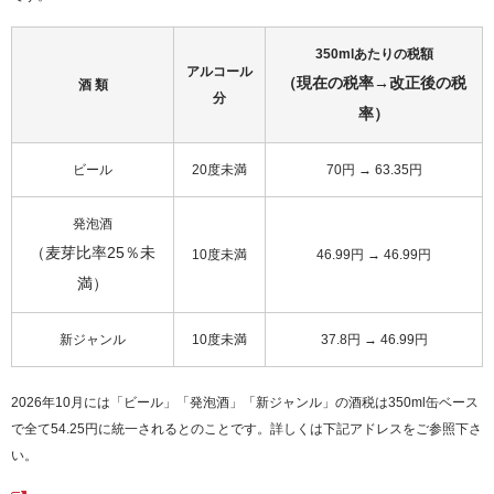
350mlあたりの税額
アルコール
（現在の税率→改正後の税
酒 類
分
率）
ビール
20度未満
70円 → 63.35円
発泡酒
（麦芽比率25％未
10度未満
46.99円 → 46.99円
満）
新ジャンル
10度未満
37.8円 → 46.99円
2026年10月には「ビール」「発泡酒」「新ジャンル」の酒税は350ml缶ベース
で全て54.25円に統一されるとのことです。詳しくは下記アドレスをご参照下さ
い。