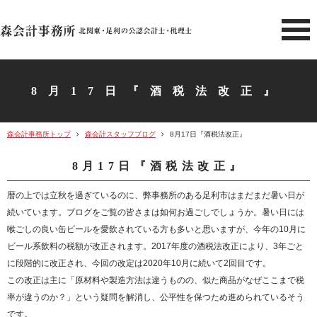
北関東 足利市の公認会計士・
8月17日『酒税法改正』
森会計事務所トップ
森会計スタッフブログ
8月17日『酒税法改正』
8月17日『酒税法改正』
暦の上では立秋を過ぎているのに、弊事務所のある足利市はまだまだ暑い日が
続いています。ブログをご覧の皆さまは如何お過ごしでしょうか。暑い日には
喉ごしの良い缶ビールを愛飲されている方も多いと思いますが、今年の10月に
ビール系飲料の税額が改正されます。2017年度の酒税法改正により、3年ごと
に段階的に改正され、今回の改定は2020年10月に続いて2回目です。
この改正は主に「原材料や製造方法は違うものの、似た商品がなぜここまで税
率が違うのか？」という疑問を解消し、公平性を保つため進められているそう
です。