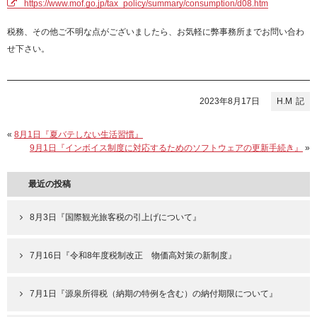
https://www.mof.go.jp/tax_policy/summary/consumption/d08.htm
税務、その他ご不明な点がございましたら、お気軽に弊事務所までお問い合わ
せ下さい。
2023年8月17日
H.M
«
8月1日『夏バテしない生活習慣』
9月1日『インボイス制度に対応するためのソフトウェアの更新手続き』
»
最近の投稿
8月3日『国際観光旅客税の引上げについて』
7月16日『令和8年度税制改正 物価高対策の新制度』
7月1日『源泉所得税（納期の特例を含む）の納付期限について』