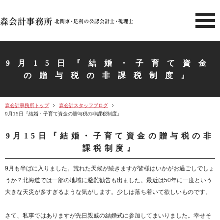
北関東 足利市の公認会計士・
9月15日『結婚・子育て資金
の贈与税の非課税制度』
森会計事務所トップ
森会計スタッフブログ
9月15日『結婚・子育て資金の贈与税の非課税制度』
9月15日『結婚・子育て資金の贈与税の非
課税制度』
9月も半ばに入りました。荒れた天候が続きますが皆様はいかがお過ごしでしょ
うか？北海道では一部の地域に避難勧告も出ました。最近は50年に一度という
大きな天災が多すぎるような気がします。少しは落ち着いて欲しいものです。
さて、私事ではありますが先日親戚の結婚式に参加してまいりました。幸せそ