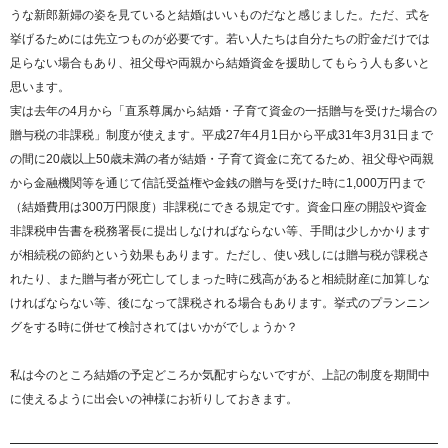
うな新郎新婦の姿を見ていると結婚はいいものだなと感じました。ただ、式を
挙げるためには先立つものが必要です。若い人たちは自分たちの貯金だけでは
足らない場合もあり、祖父母や両親から結婚資金を援助してもらう人も多いと
思います。
実は去年の4月から「直系尊属から結婚・子育て資金の一括贈与を受けた場合の
贈与税の非課税」制度が使えます。平成27年4月1日から平成31年3月31日まで
の間に20歳以上50歳未満の者が結婚・子育て資金に充てるため、祖父母や両親
から金融機関等を通じて信託受益権や金銭の贈与を受けた時に1,000万円まで
（結婚費用は300万円限度）非課税にできる規定です。資金口座の開設や資金
非課税申告書を税務署長に提出しなければならない等、手間は少しかかります
が相続税の節約という効果もあります。ただし、使い残しには贈与税が課税さ
れたり、また贈与者が死亡してしまった時に残高があると相続財産に加算しな
ければならない等、後になって課税される場合もあります。挙式のプランニン
グをする時に併せて検討されてはいかがでしょうか？
私は今のところ結婚の予定どころか気配すらないですが、上記の制度を期間中
に使えるように出会いの神様にお祈りしておきます。