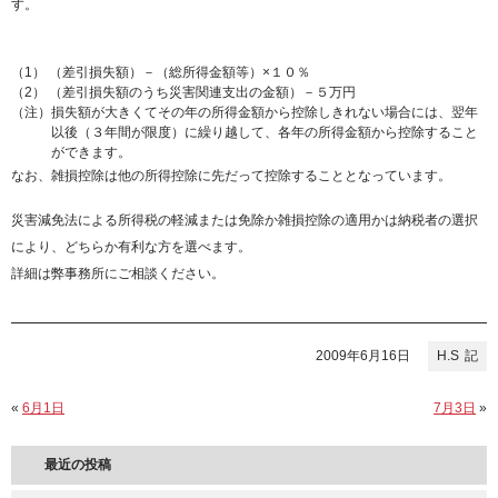
す。
（1） （差引損失額）－（総所得金額等）×１０％
（2） （差引損失額のうち災害関連支出の金額）－５万円
（注）
損失額が大きくてその年の所得金額から控除しきれない場合には、翌年
以後（３年間が限度）に繰り越して、各年の所得金額から控除すること
ができます。
なお、雑損控除は他の所得控除に先だって控除することとなっています。
災害減免法による所得税の軽減または免除か雑損控除の適用かは納税者の選択
により、どちらか有利な方を選べます。
詳細は弊事務所にご相談ください。
2009年6月16日
H.S
«
6月1日
7月3日
»
最近の投稿