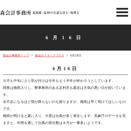
北関東 足利市の公認会計士・
6月16日
森会計事務所トップ
森会計スタッフブログ
6月16日
6月16日
６月も中旬に入り気が付けば今年ももう半年が終わろうとしています。
関東は梅雨入りし、弊事務所のある足利市も最近は天気の悪い日が続いていま
す。
水不足になるほど雨が降らないのも困りますが、梅雨は早く明けてほしいもの
です。
梅雨が明けると夏に入り、今度は台風が多く発生します。気象庁のデータを見
ますと、年間を通して台風の発生数は８月が一番多いようです。