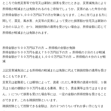
ところで自然災害等で住宅又は家財に損害を受けたときは、災害減免法により
所得税が軽減または免除されるのをご存知でしょうか。災害のあった年分の合
計所得金額が１,０００万円以下の方が対象になります。これに当てはまる方に
関して、震災、風水害、火災等の災害によって受けた損害額が住宅又は家財の
２分の１以上で、かつ、雑損控除の適用を受けない場合は、所得金額に応じて
所得税が軽減または免除されます。
所得金額が５００万円以下の方 → 所得税の全額が免除
所得金額が５００万円を超え７５０万円以下の方 → 所得税の２分の１が軽減
所得金額が７５０万円を超え１,０００万円以下の方 → 所得税の４分の１が軽
減
上記災害減免法による所得税の軽減または免除に代えて雑損控除の適用を受け
ることもできます。
災害又は盗難若しくは横領によって、資産（ただし事業用の資産や別荘、１個
又は１組の価額が３０万円を超える書画、骨とう、貴金属等は当てはまりませ
ん。）について損害を受けた場合等には、一定の金額の所得控除を受けること
ができます。これを雑損控除といいます。
雑損控除として控除できる金額は、次の２つのうちいずれか多い方になりま