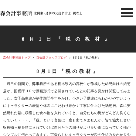
北関東 足利市の公認会計士・
8月1日『税の教材』
森会計事務所トップ
森会計スタッフブログ
8月1日『税の教材』
8月1日『税の教材』
過日の新聞で、弊事務所のある栃木県内の高校生が作成した幼児向けの紙芝
居が、国税庁ＨＰで動画形式で公開されているとの記事を見かけ閲覧してみま
した。女子高生達が制作期間半年をかけ、小さい子供達にもわかりやすいよう
にキャラクターの表情や構図にこだわり細かく丁寧に仕上げた紙芝居。森に突
然現れた箱に収穫した食べ物を入れていくと、自分たちの街がどんどん良くな
っていく・・・。「税」という言葉は一度も出てきませんが、皆で協力し合い
収穫物＝税を箱に入れていけば自分たちの周りがより良い街になっていく様が
シンプルに伝わってきます。可愛らしいキャラクターが税の仕組みをわかりや