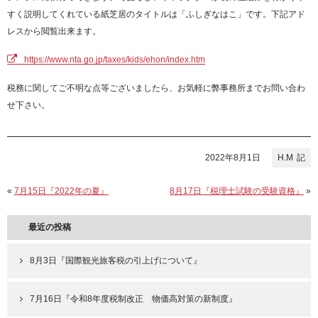
すく説明してくれている紙芝居のタイトルは「ふしぎなはこ」です。下記アド
レスから閲覧出来ます。
https://www.nta.go.jp/taxes/kids/ehon/index.htm
税務に関してご不明な点等ございましたら、お気軽に弊事務所までお問い合わ
せ下さい。
2022年8月1日
H.M
«
7月15日『2022年の夏』
8月17日『税理士試験の受験資格』
»
最近の投稿
8月3日『国際観光旅客税の引上げについて』
7月16日『令和8年度税制改正 物価高対策の新制度』