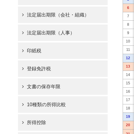
6
法定届出期限（会社・組織）
7
8
法定届出期限（人事）
9
10
11
印紙税
12
13
登録免許税
14
15
文書の保存年限
16
17
10種類の所得比較
18
19
所得控除
20