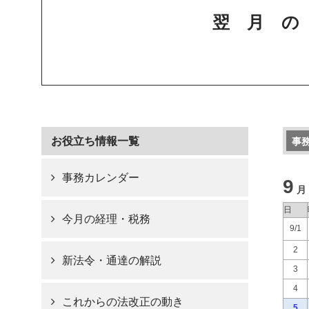
翌月
お役立ち情報一覧
事
事務カレンダー
9
月
日
今月の経理・税務
9/1
2
新法令・通達の解説
3
4
これからの法改正の動き
5