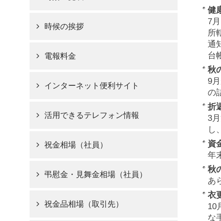
健
7
時候の挨拶
所
通
台
電報料金
秋
9
インターネット便利サイト
の
折
活用できるテレフォン情報
3
し
資
祝金相場（社員）
年
秋
弔慰金・見舞金相場（社員）
あ
衣
祝金品相場（取引先）
1
な