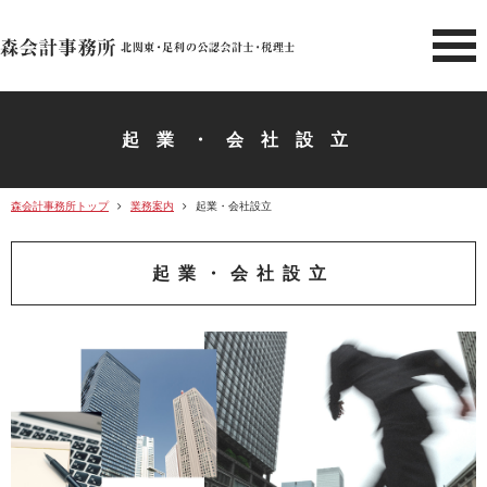
北関東 足利市の公認会計士・
起業・会社設立
森会計事務所トップ
業務案内
起業・会社設立
起業・会社設立