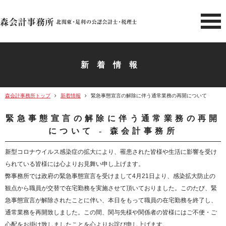
北関東 足利市の公認会計士・
新着情報
森会計事務所トップ
新着情報
緊急事態宣言の解除に伴う通常業務の再開について
緊急事態宣言の解除に伴う通常業務の再開
について - 森会計事務所
新型コロナウイルス感染症の拡大により、罹患された皆様や生活に影響を受け
られている皆様には心よりお見舞い申し上げます。
弊事務所では政府の緊急事態宣言を受けまして4月21日より、感染拡大防止の
観点から職員が交替で在宅勤務を実施させて頂いておりました。このたび、緊
急事態宣言が解除されたことに伴い、本日をもって職員の在宅勤務を終了し、
通常業務を再開致しました。この間、関与先様や関係者の皆様にはご不便・ご
心配をお掛け致しましたことを心よりお詫び申し上げます。